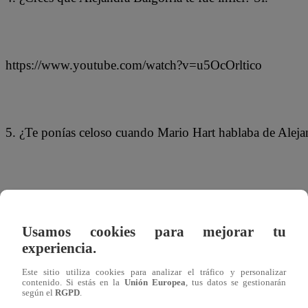
https://www.youtube.com/watch?v=u5OcOrltico
5. ¿Te ponías celoso cuando Mario Hart hablaba de Aleja
6. ¿Te hablaba mal Alejandra Baigorria de Mario Hart? Sí
Usamos cookies para mejorar tu
experiencia.
Este sitio utiliza cookies para analizar el tráfico y personalizar
contenido. Si estás en la
Unión Europea
, tus datos se gestionarán
según el
RGPD
.