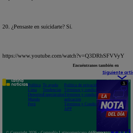
20. ¿Pensaste en suicidarte? Sí.
https://www.youtube.com/watch?v=Q3DRhSFVVyY
Encuéntranos también en
Siguiente artí
Teléfono: 219
X
Política
Te ayudo
Política de privacidad
1000
Lima
Tendencias
Términos y condiciones
Av. San
Deportes
Espectáculos
Términos y condiciones
Felipe 968
Mundo
aplicación
Jesús María
Perú
Términos y Condiciones
APP
© Copyright 2026 - Compañía Latinoamericana de Radio Difusión S.A.
Síguenos