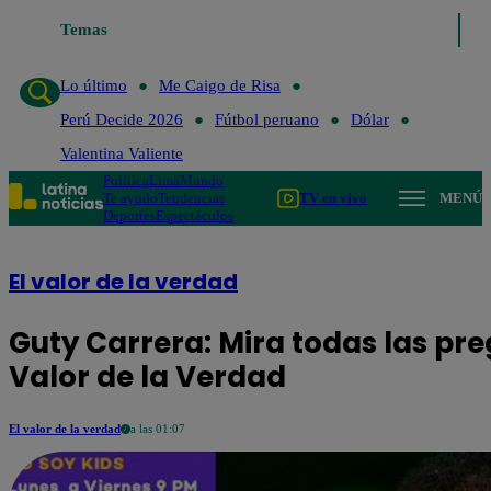
Temas
Lo último
Me Caigo de Risa
Perú Decide 20
Lo último
Me Caigo de Risa
Perú Decide 2026
Fútbol peruano
Dólar
Valentina Valiente
Política
Lima
Mundo
Te ayudo
Tendencias
TV en vivo
MENÚ
Deportes
Espectáculos
El valor de la verdad
Guty Carrera: Mira todas las pr
Valor de la Verdad
El valor de la verdad
a las 01:07