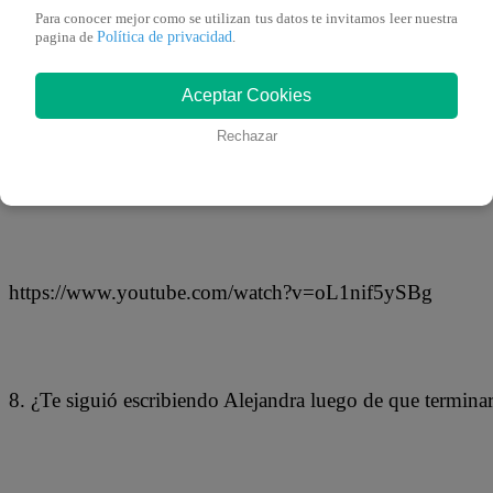
Para conocer mejor como se utilizan tus datos te invitamos leer nuestra
Política de privacidad
pagina de
.
Aceptar Cookies
Rechazar
7. ¿Crees que Alejandra y Nicola tuvieron un ‘choque y fu
https://www.youtube.com/watch?v=oL1nif5ySBg
8. ¿Te siguió escribiendo Alejandra luego de que termina