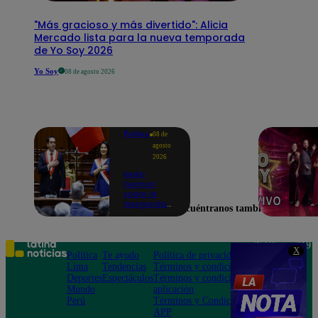
"Más gracioso y más divertido": Alicia
Mercado lista para la nueva temporada
de Yo Soy 2026
Yo Soy
08 de agosto 2026
Política
08 de
agosto
2026
Keiko
Fujimori
sobre la
inseguridad:
Encuéntranos también en
“Iremos con
mucha
fuerza para
que los
Teléfono: 219
X
delincuentes
Política
Te ayudo
Política de privacidad
1000
terminen en
Lima
Tendencias
Términos y condiciones
Av. San
prisión”
Deportes
Espectáculos
Términos y condiciones
Felipe 968
Mundo
aplicación
Jesús María
Perú
Términos y Condiciones
APP