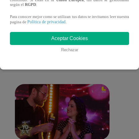
según el
RGPD
.
una buena madre?
Farfá
Para conocer mejor como se utilizan tus datos te invitamos leer nuestra
Política de privacidad
pagina de
.
Aceptar Cookies
También te puede
Rechazar
interesar