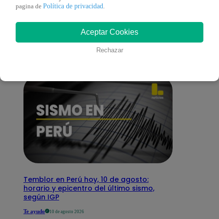
También te puede
Política de privacidad
pagina de
.
Aceptar Cookies
interesar
Rechazar
Temblor en Perú hoy, 10 de agosto:
horario y epicentro del último sismo,
según IGP
Te ayudo
10 de agosto 2026