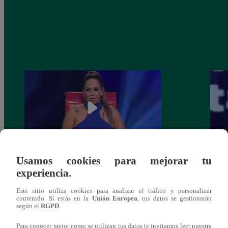
Usamos cookies para mejorar tu
Melissa Klug en EVDLV: ¿Te consideras
EVDL
experiencia.
una buena madre?
Farfá
Este sitio utiliza cookies para analizar el tráfico y personalizar
contenido. Si estás en la
Unión Europea
, tus datos se gestionarán
según el
RGPD
.
Para conocer mejor como se utilizan tus datos te invitamos leer nuestra