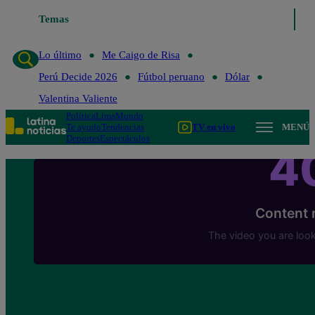
Temas
Lo último
Me Caigo de 
Lo último
Me Caigo de Risa
Perú Decide 2026
Fútbol peruano
Dólar
Valentina Valiente
Política
Lima
Mundo
Te ayudo
Tendencias
TV en vivo
MENÚ
Deportes
Espectáculos