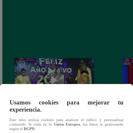
Usamos cookies para mejorar tu
experiencia.
Josimar armó una tremenda fiesta de año
Kenji
Este sitio utiliza cookies para analizar el tráfico y personalizar
nuevo en El Wasap de JB
“ayud
contenido. Si estás en la
Unión Europea
, tus datos se gestionarán
según el
RGPD
.