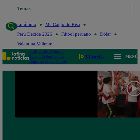
Temas
Lo último
Me Caigo de Ri
Lo último
Me Caigo de Risa
Perú Decide 2026
Fútbol peruano
Dólar
Valentina Valiente
Política
Lima
Mundo
Te ayudo
Tendencias
TV en vivo
MENÚ
Deportes
Espectáculos