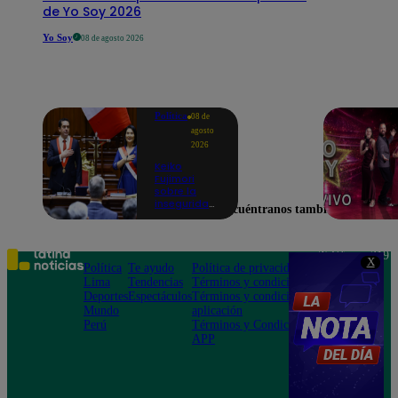
de Yo Soy 2026
Yo Soy
08 de agosto 2026
Política
08 de
agosto
2026
Keiko
Fujimori
sobre la
inseguridad:
Encuéntranos también en
“Iremos con
mucha
fuerza para
que los
Teléfono: 219
X
delincuentes
Política
Te ayudo
Política de privacidad
1000
terminen en
Lima
Tendencias
Términos y condiciones
Av. San
prisión”
Deportes
Espectáculos
Términos y condiciones
Felipe 968
Mundo
aplicación
Jesús María
Perú
Términos y Condiciones
APP