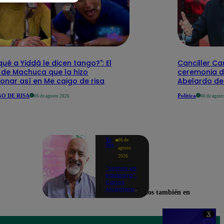
qué a Yiddá le dicen tango?": El
Canciller Car
 de Machuca que la hizo
ceremonia d
onar así en Me caigo de risa
Abelardo de 
O DE RISA
Política
06 de agosto 2026
06 de agost
Yo
06 de
Soy
agosto
2026
"Somos un
equipazo":
Carlos
Alcántara
Encuéntranos también en
adelanta
lo que se
viene en la
X
nueva