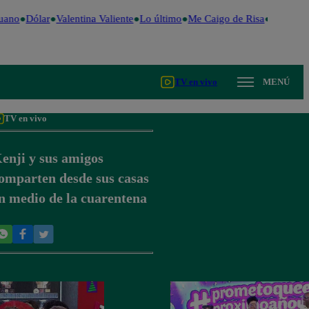
uano
Dólar
Valentina Valiente
Lo último
Me Caigo de Risa
Perú Dec
TV en vivo
MENÚ
TV en vivo
enji y sus amigos
omparten desde sus casas
n medio de la cuarentena