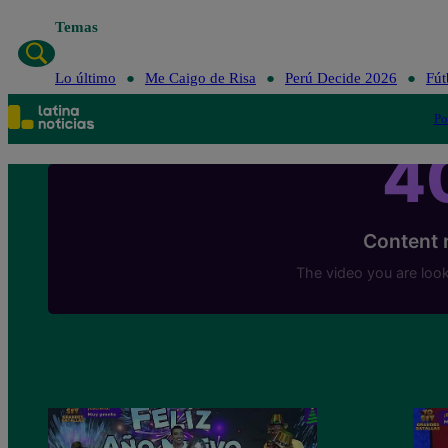
Temas
Lo último
Me Caigo de Risa
Perú Decide 2026
Fút
Po