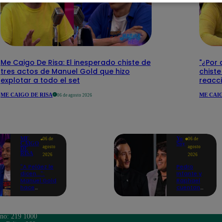
Me Caigo De Risa: El inesperado chiste de
"¿Por 
tres actos de Manuel Gold que hizo
chiste
explotar a todo el set
reacci
ME CAIGO DE RISA
ME CAIG
06 de agosto 2026
ME
Yo
06 de
06 de
CAIGO
Soy
agosto
agosto
DE
RISA
2026
2026
"A Peláez le
Pedro
dicen...":
Infante y
Manuel Gold
Raphael
hace
cuentan
explotar de
cómo Yo
risa a Julio
Soy les
Díaz antes
cambió la
de contar el
vida en
ono: 219 1000