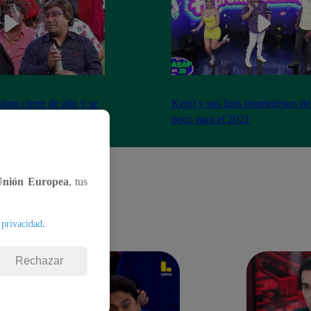
imo cierre de año y se
Kenji y sus fans prometieron de
a peor forma
poco para el 2021
Unión Europea
, tus
.
 privacidad
Rechazar