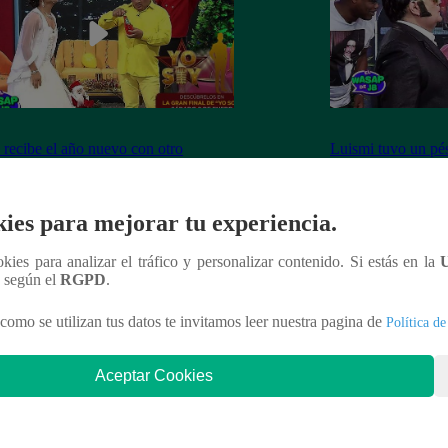
 recibe el año nuevo con otro
Luismi tuvo un pés
ín” ante la emoción de su esposa
lo recordarán de l
ies para mejorar tu experiencia.
ookies para analizar el tráfico y personalizar contenido. Si estás en la
nteresar
n según el
RGPD
.
como se utilizan tus datos te invitamos leer nuestra pagina de
Política de
Aceptar Cookies