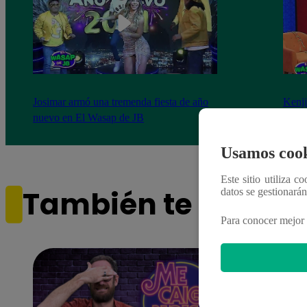
Josimar armó una tremenda fiesta de año
Kenji
nuevo en El Wasap de JB
“ayud
Usamos cook
Este sitio utiliza c
También te puede i
datos se gestionará
Para conocer mejor 