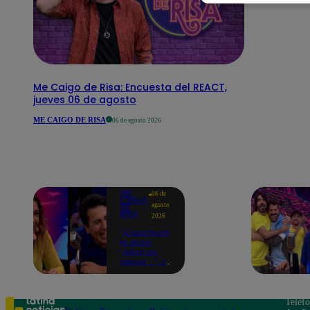
Me Caigo de Risa: Encuesta del REACT,
jueves 06 de agosto
ME CAIGO DE RISA
06 de agosto 2026
ME
06 de
CAIGO
agosto
DE
RISA
2026
"A Machuca
le dicen
'Árbol sin
ramas'...": El
chiste de
Yiddá
Eslava que
hizo
Teléf