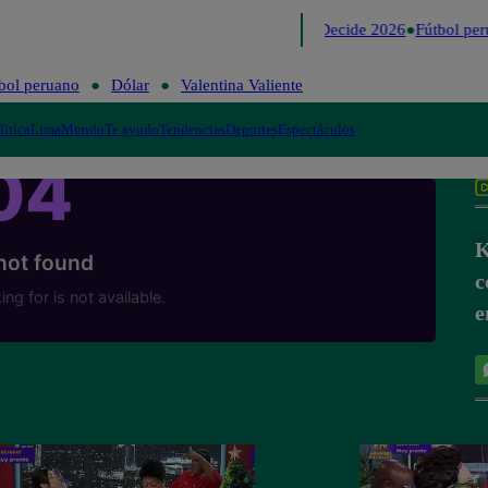
Lo último
Me Caigo de Risa
Perú Decide 2026
Fútbol per
bol peruano
Dólar
Valentina Valiente
lítica
Lima
Mundo
Te ayudo
Tendencias
Deportes
Espectáculos
K
c
e