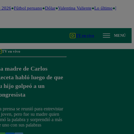
 2026
Fútbol peruano
Dólar
Valentina Valiente
Lo último
Me Caigo 
TV en vivo
MENÚ
TV en vivo
a madre de Carlos
eceta habló luego de que
u hijo golpeó a un
ongresista
a prensa se reunió para entrevistar
l joven, pero fue su madre quien
omó la palabra y sorprendió a más
e uno con sus palabras