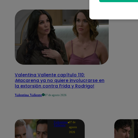
Valentina Valiente capítulo 110:
¡Macarena ya no quiere involucrarse en
la extorsión contra Frida y Rodrigo!
Valentina Valiente
07 de agosto 2026
Valentina
07 de
Valiente
agosto
2026