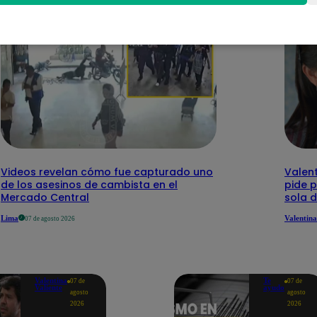
Videos revelan cómo fue capturado uno
Valent
de los asesinos de cambista en el
pide 
Mercado Central
sola 
Lima
Valentina
07 de agosto 2026
Valentina
Te
07 de
07 de
Valiente
ayudo
agosto
agosto
2026
2026