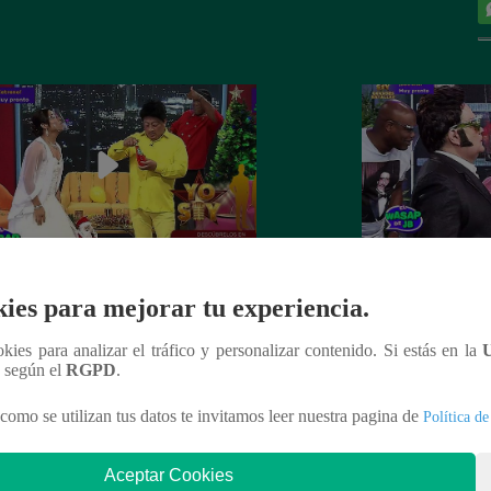
 recibe el año nuevo con otro
Luismi tuvo un pés
ies para mejorar tu experiencia.
ín” ante la emoción de su esposa
lo recordarán de l
ookies para analizar el tráfico y personalizar contenido. Si estás en la
n según el
RGPD
.
como se utilizan tus datos te invitamos leer nuestra pagina de
Política de
nteresar
Aceptar Cookies