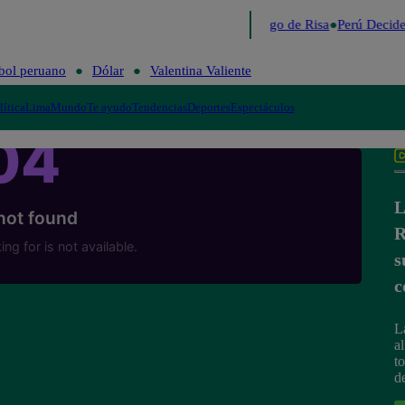
Lo último
Me Caigo de Risa
Perú Decide
bol peruano
Dólar
Valentina Valiente
lítica
Lima
Mundo
Te ayudo
Tendencias
Deportes
Espectáculos
L
R
s
c
L
a
t
d