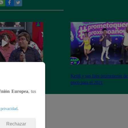
imo cierre de año y se
Kenji y sus fans prometieron de
a peor forma
poco para el 2021
Unión Europea
, tus
.
 privacidad
Rechazar