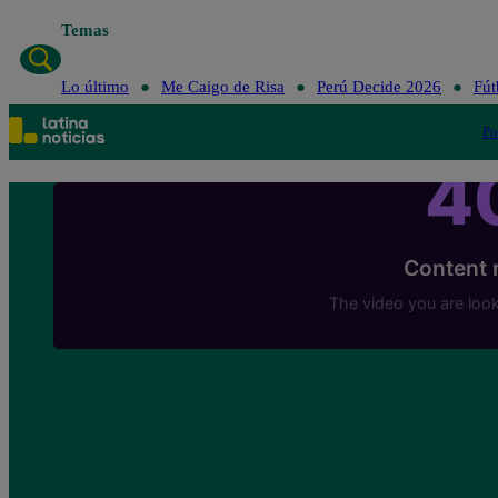
Temas
Lo último
Me Caigo de Risa
Perú Decide 2026
Fút
Po