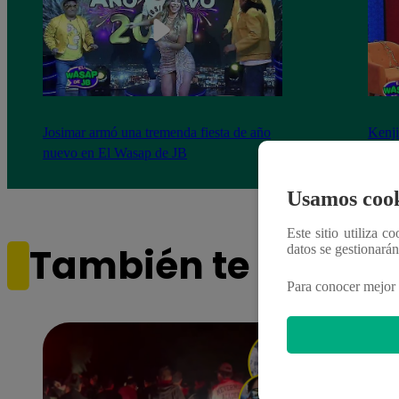
Josimar armó una tremenda fiesta de año
Kenji
nuevo en El Wasap de JB
“ayud
Usamos cook
Este sitio utiliza c
También te puede i
datos se gestionará
Para conocer mejor 