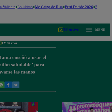
 Valiente
Lo último
Me Caigo de Risa
Perú Decide 2026
Fútbol per
TV en vivo
MENÚ
TV en vivo
ama enseñó a usar el
pilón saludable’ para
avarse las manos