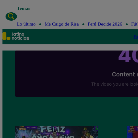
Temas
Lo último
Lo último
Me Caigo de Risa
Perú Decide 2026
Fút
Po