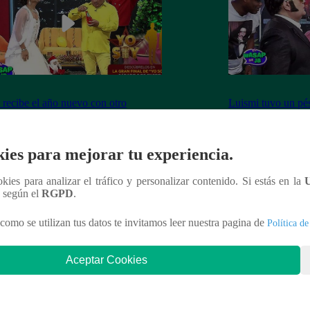
 recibe el año nuevo con otro
Luismi tuvo un pés
ín” ante la emoción de su esposa
lo recordarán de l
ies para mejorar tu experiencia.
ookies para analizar el tráfico y personalizar contenido. Si estás en la
nteresar
n según el
RGPD
.
como se utilizan tus datos te invitamos leer nuestra pagina de
Política de
Aceptar Cookies