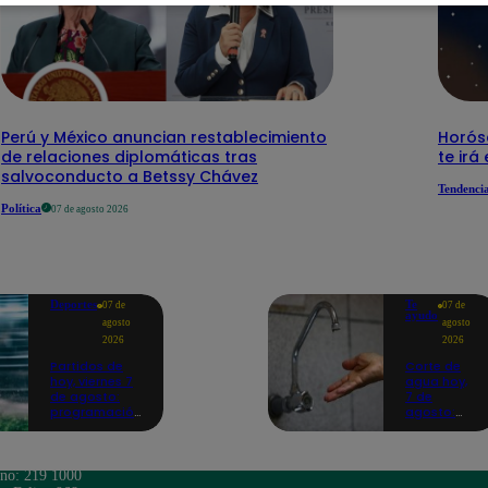
Perú y México anuncian restablecimiento
Horós
de relaciones diplomáticas tras
te irá
salvoconducto a Betssy Chávez
Tendenci
Política
07 de agosto 2026
Deportes
Te
07 de
07 de
ayudo
agosto
agosto
2026
2026
Partidos de
Corte de
hoy, viernes 7
agua hoy,
de agosto:
7 de
programación
agosto:
para ver
horarios y
fútbol EN
distritos
VIVO
afectados
sin el
ono: 219 1000