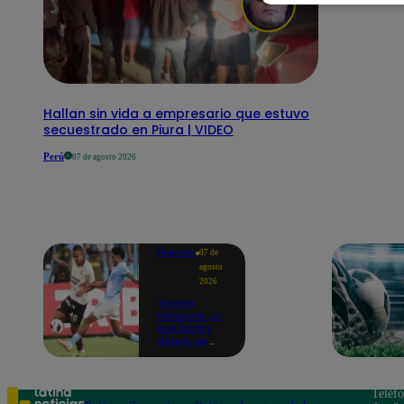
Hallan sin vida a empresario que estuvo
secuestrado en Piura | VIDEO
Perú
07 de agosto 2026
Deportes
07 de
agosto
2026
Torneo
Clausura: ¿A
qué hora y
dónde ver
Universitario
vs. Sporting
Cristal por la
fecha 4?
Teléf