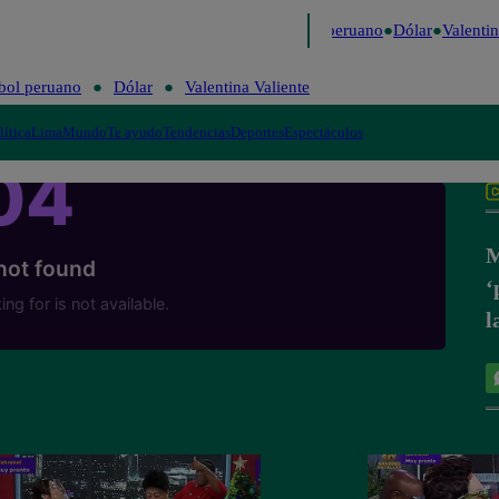
Me Caigo de Risa
Perú Decide 2026
Fútbol peruano
Dólar
Valentina
bol peruano
Dólar
Valentina Valiente
lítica
Lima
Mundo
Te ayudo
Tendencias
Deportes
Espectáculos
M
‘
l