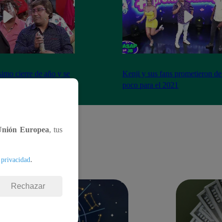
imo cierre de año y se
Kenji y sus fans prometieron de
a peor forma
poco para el 2021
Unión Europea
, tus
.
 privacidad
Rechazar