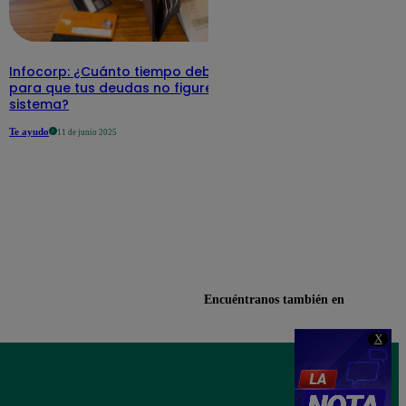
Infocorp: ¿Cuánto tiempo debe pasar
para que tus deudas no figuren en su
sistema?
Te ayudo
11 de junio 2025
Encuéntranos también en
X