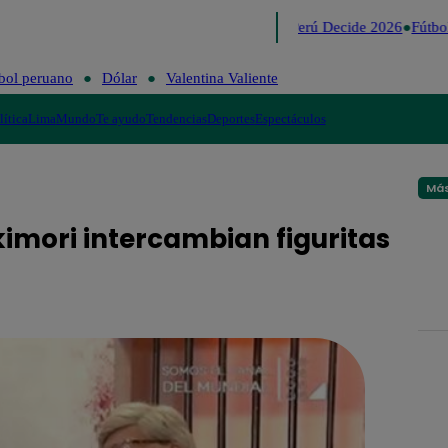
Lo último
Me Caigo de Risa
Perú Decide 2026
Fútbol
bol peruano
Dólar
Valentina Valiente
lítica
Lima
Mundo
Te ayudo
Tendencias
Deportes
Espectáculos
Más
imori intercambian figuritas