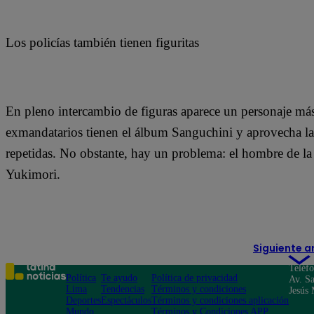
Los policías también tienen figuritas
En pleno intercambio de figuras aparece un personaje má
exmandatarios tienen el álbum Sanguchini y aprovecha la 
repetidas. No obstante, hay un problema: el hombre de 
Yukimori.
Siguiente a
Teléf
Política
Te ayudo
Política de privacidad
Av. Sa
Lima
Tendencias
Términos y condiciones
Jesús 
Deportes
Espectáculos
Términos y condiciones aplicación
Mundo
Términos y Condiciones APP