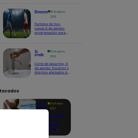
Deportes
06 de agosto
2026
Partidos de hoy,
jueves 6 de agosto:
programación para
ver fútbol EN VIVO
Te
06 de agosto
ayudo
2026
Corte de agua hoy, 6
de agosto: horarios y
distritos afectados sin
el servicio de Sedapal
tacados
Te
26 de mayo
ayudo
2025
Revisa si tienes
deudas
consultando
con tu DNI:
aquí los
detalles