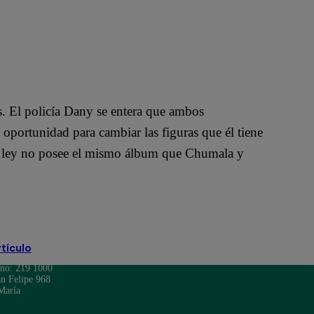
s. El policía Dany se entera que ambos
oportunidad para cambiar las figuras que él tiene
la ley no posee el mismo álbum que Chumala y
rtículo
ono: 219 1000
n Felipe 968
María