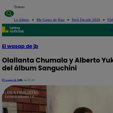
Temas
Lo último
Me Caigo de Risa
Perú Decide 2026
Fút
Po
El wasap de jb
Olallanta Chumala y Alberto Yuk
del álbum Sanguchini
El wasap de jb
a las 01:24