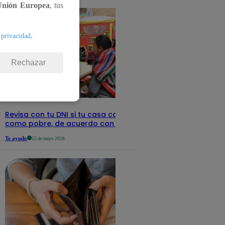
Unión Europea
, tus
.
 privacidad
Rechazar
Revisa con tu DNI si tu casa califica
como pobre, de acuerdo con el Sisfoh
Te ayudo
25 de mayo 2026