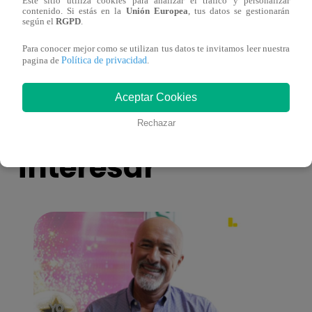
Este sitio utiliza cookies para analizar el tráfico y personalizar
contenido. Si estás en la
Unión Europea
, tus datos se gestionarán
Josimar armó una tremenda fiesta de año
Kenji
según el
RGPD
.
nuevo en El Wasap de JB
“ayud
Para conocer mejor como se utilizan tus datos te invitamos leer nuestra
Política de privacidad
pagina de
.
Aceptar Cookies
También te puede
Rechazar
interesar