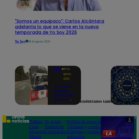
"Somos un equipazo": Carlos Alcántara
adelanta lo que se viene en la nueva
temporada de Yo Soy 2026
Yo Soy
06 de agosto 2026
Lima
06 de
agosto
2026
ATU inicia
fase de
orientación
del carril
Encuéntranos también en
exclusivo
para el
Corredor
Azul en la
Teléfono: 219
X
av.
Política
Te ayudo
Política de privacidad
1000
Arequipa |
Lima
Tendencias
Términos y condiciones
Av. San
VIDEO
Deportes
Espectáculos
Términos y condiciones
Felipe 968
Mundo
aplicación
Jesús María