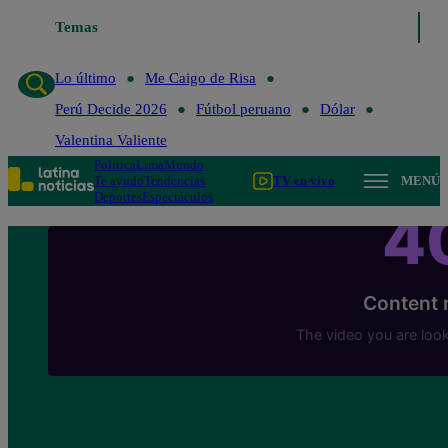
Temas
Lo último
Me Caigo de Risa
Perú Decide 
Lo último
Me Caigo de Risa
Perú Decide 2026
Fútbol peruano
Dólar
Valentina Valiente
Política
Lima
Mundo
Te ayudo
Tendencias
TV en vivo
MENÚ
Deportes
Espectáculos