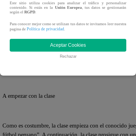
29 de septiembre 2018
Este sitio utiliza cookies para analizar el tráfico y personalizar
contenido. Si estás en la
Unión Europea
, tus datos se gestionarán
según el
RGPD
.
Una nueva edición de la escuelita llega al Wasap de JB y 
Para conocer mejor como se utilizan tus datos te invitamos leer nuestra
Política de privacidad
pagina de
.
traer a candidatos a la alcaldía de Lima. En esta ocasión,
partido “Vamos Perú” y el niño Carlitos hace ingresar a l
Aceptar Cookies
“Democracia Directa”.
Rechazar
A empezar con la clase
Como es costumbre, la clase empieza con el conocido jue
fútbol peruano”. A continuación, la clase prosigue con u