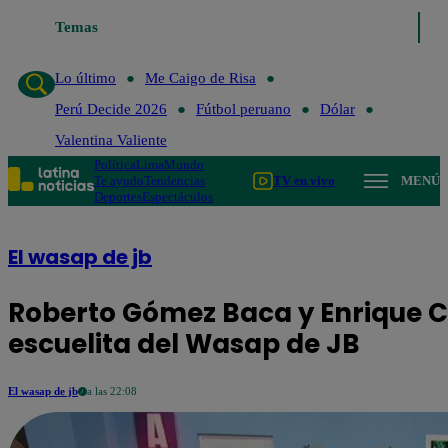
Temas
Lo último
Me Caigo d
Lo último
Me Caigo de Risa
Perú Decide 2026
Fútbol peruano
Dólar
Valentina Valiente
Política
Lima
Mundo
Te ayudo
Tendencias
TV en vivo
MENÚ
Deportes
Espectáculos
El wasap de jb
Roberto Gómez Baca y Enrique Co
escuelita del Wasap de JB
El wasap de jb
a las 22:08