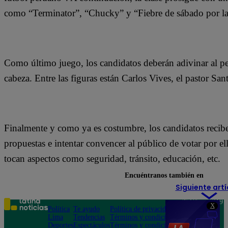
como “Terminator”, “Chucky” y “Fiebre de sábado por la
Como último juego, los candidatos deberán adivinar al p
cabeza. Entre las figuras están Carlos Vives, el pastor San
Finalmente y como ya es costumbre, los candidatos recib
propuestas e intentar convencer al público de votar por el
tocan aspectos como seguridad, tránsito, educación, etc.
Encuéntranos también en
Siguiente artí
Teléfono: 219
X
Política
Te ayudo
Política de privacidad
1000
Lima
Tendencias
Términos y condiciones
Av. San
Deportes
Espectáculos
Términos y condiciones
Felipe 968