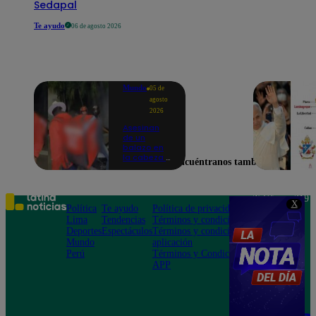
Sedapal
Te ayudo
06 de agosto 2026
Mundo
05 de
agosto
2026
Asesinan
de un
balazo en
la cabeza a
Encuéntranos también en
tiktoker en
plena
transmisión
en vivo
Teléfono: 219
X
Política
Te ayudo
Política de privacidad
1000
Lima
Tendencias
Términos y condiciones
Av. San
Deportes
Espectáculos
Términos y condiciones
Felipe 968
Mundo
aplicación
Jesús María
Perú
Términos y Condiciones
APP