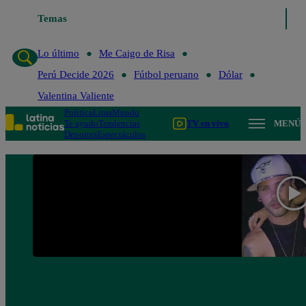
Temas
Lo último
Me Caigo de R
Lo último
Me Caigo de Risa
Perú Decide 2026
Fútbol peruano
Dólar
Valentina Valiente
Política
Lima
Mundo
Te ayudo
Tendencias
TV en vivo
MENÚ
Deportes
Espectáculos