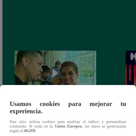
Usamos cookies para mejorar tu
Susan Ochoa en exclusiva para Latina:
Así f
experiencia.
“Estas gaviotas son de todos” (Video)
en Vi
Este sitio utiliza cookies para analizar el tráfico y personalizar
contenido. Si estás en la
Unión Europea
, tus datos se gestionarán
según el
RGPD
.