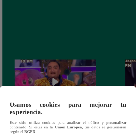
Usamos cookies para mejorar tu
experiencia.
¡Jorge Benavides estuvo escondido tras la
Shant
Este sitio utiliza cookies para analizar el tráfico y personalizar
máscara de ‘Caballo’!
del Ma
contenido. Si estás en la
Unión Europea
, tus datos se gestionarán
según el
RGPD
.