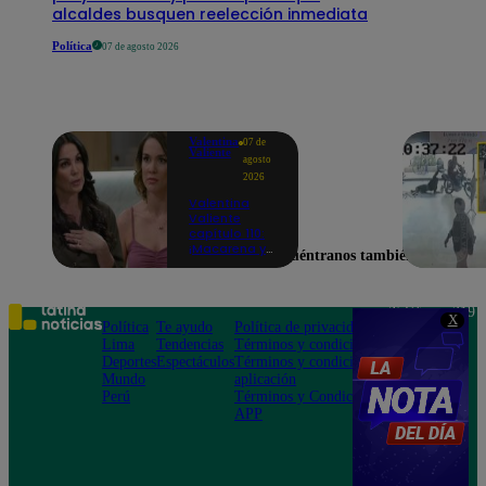
alcaldes busquen reelección inmediata
Política
07 de agosto 2026
Valentina
07 de
Valiente
agosto
2026
Valentina
Valiente
capítulo 110:
¡Macarena ya
Encuéntranos también en
no quiere
involucrarse
en la
extorsión
Teléfono: 219
X
contra Frida y
Política
Te ayudo
Política de privacidad
1000
Rodrigo!
Lima
Tendencias
Términos y condiciones
Av. San
Deportes
Espectáculos
Términos y condiciones
Felipe 968
Mundo
aplicación
Jesús María
Perú
Términos y Condiciones
APP