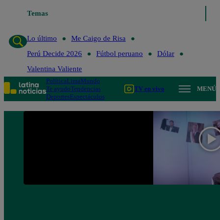
Temas
Lo último
Me Caigo de 
Lo último
Me Caigo de Risa
Perú Decide 2026
Fútbol peruano
Dólar
Valentina Valiente
Política
Lima
Mundo
Te ayudo
Tendencias
TV en vivo
MENÚ
Deportes
Espectáculos