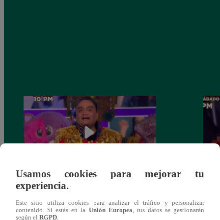
Usamos cookies para mejorar tu
experiencia.
¡Jorge Benavides estuvo escondido tras la
Shant
máscara de ‘Caballo’!
del Ma
Este sitio utiliza cookies para analizar el tráfico y personalizar
contenido. Si estás en la
Unión Europea
, tus datos se gestionarán
según el
RGPD
.