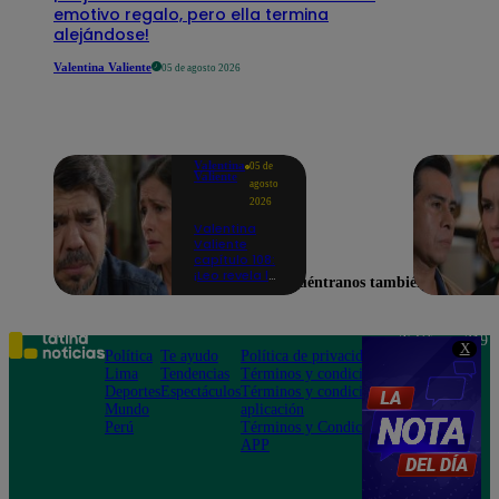
emotivo regalo, pero ella termina
alejándose!
Valentina Valiente
05 de agosto 2026
Valentina
05 de
Valiente
agosto
2026
Valentina
Valiente
capítulo 108:
¡Leo revela la
Encuéntranos también en
dolorosa
tragedia que
lo hizo
regresar al
Teléfono: 219
X
Perú!
Política
Te ayudo
Política de privacidad
1000
Lima
Tendencias
Términos y condiciones
Av. San
Deportes
Espectáculos
Términos y condiciones
Felipe 968
Mundo
aplicación
Jesús María
Perú
Términos y Condiciones
APP