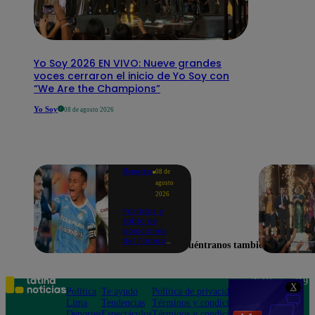
Yo Soy 2026 EN VIVO: Nueve grandes
voces cerraron el inicio de Yo Soy con
“We Are the Champions”
Yo Soy
08 de agosto 2026
Deportes
08 de
agosto
2026
Partidos y
tabla de
posiciones
del Torneo
Encuéntranos también en
Clausura EN
VIVO: así van
los equipos
en la fecha 4
Teléfono: 219
X
Política
Te ayudo
Política de privacidad
1000
Lima
Tendencias
Términos y condiciones
Av. San
Deportes
Espectáculos
Términos y condiciones