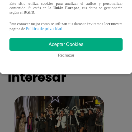
Este sitio utiliza cookies para analizar el tráfico y personalizar
contenido. Si estás en la
Unión Europea
, tus datos se gestionarán
según el
RGPD
.
¡Jorge Benavides estuvo escondido tras la
Shant
máscara de ‘Caballo’!
del Ma
Para conocer mejor como se utilizan tus datos te invitamos leer nuestra
Política de privacidad
pagina de
.
Aceptar Cookies
También te puede
Rechazar
interesar