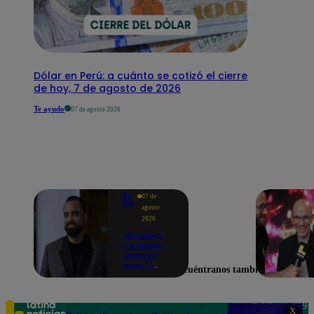
Dólar en Perú: a cuánto se cotizó el cierre
de hoy, 7 de agosto de 2026
Te ayudo
07 de agosto 2026
Yo
07 de
Soy
agosto
2026
"En Latina
me siento
como en
casa, lo
Encuéntranos también en
extrañaba":
Franco
Cabrera
emocionado
Teléfono: 219
X