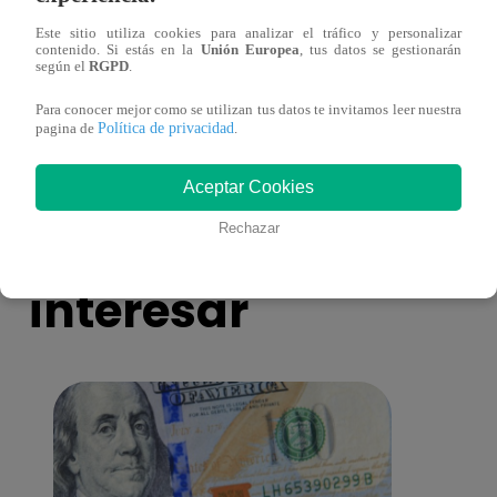
Este sitio utiliza cookies para analizar el tráfico y personalizar
contenido. Si estás en la
Unión Europea
, tus datos se gestionarán
según el
RGPD
.
La Ruta del Amor volvió a reencontrar a
Fabri
Varo y Majo
histo
Para conocer mejor como se utilizan tus datos te invitamos leer nuestra
Política de privacidad
pagina de
.
Aceptar Cookies
También te puede
Rechazar
interesar