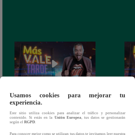
Usamos cookies para mejorar tu
Más vale tarde – Miércoles 21 de julio del
Más v
experiencia.
2021 – Programa completo
2021
Este sitio utiliza cookies para analizar el tráfico y personalizar
contenido. Si estás en la
Unión Europea
, tus datos se gestionarán
según el
RGPD
.
Para conocer mejor como se utilizan tus datos te invitamos leer nuestra