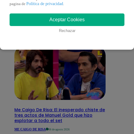
También te puede
Política de privacidad
pagina de
.
Aceptar Cookies
interesar
Rechazar
Me Caigo De Risa: El inesperado chiste de
tres actos de Manuel Gold que hizo
explotar a todo el set
ME CAIGO DE RISA
06 de agosto 2026