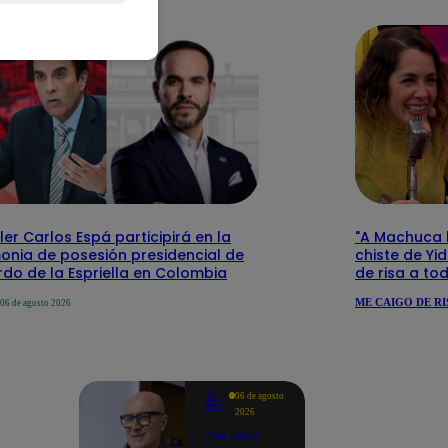
ler Carlos Espá participirá en la
"A Machuca le
onia de posesión presidencial de
chiste de Yi
do de la Espriella en Colombia
de risa a to
ME CAIGO DE RI
06 de agosto 2026
Yo
06 de agosto
Soy
2026
"Me sentí