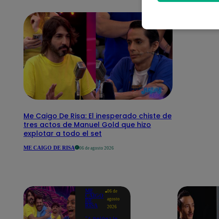
Me Caigo De Risa: El inesperado chiste de
tres actos de Manuel Gold que hizo
explotar a todo el set
ME CAIGO DE RISA
06 de agosto 2026
ME
06 de
CAIGO
agosto
DE
RISA
2026
"A Peláez le