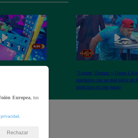
s demostraron toda su
‘Tomate’ Barraza y Diego Cháv
nejo de cajas de
quedaron con un mal sabor de b
participar en este juego
Unión Europea
, tus
.
 privacidad
Rechazar