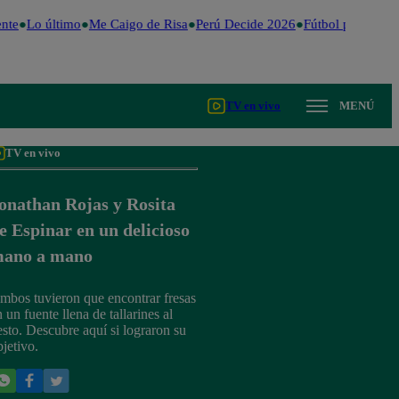
nte
Lo último
Me Caigo de Risa
Perú Decide 2026
Fútbol peruano
D
TV en vivo
MENÚ
TV en vivo
onathan Rojas y Rosita
e Espinar en un delicioso
ano a mano
mbos tuvieron que encontrar fresas
 un fuente llena de tallarines al
esto. Descubre aquí si lograron su
bjetivo.