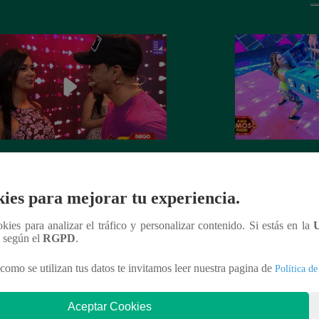
 Chávarri tuvo que enfrentar a las
Los cuatro famoso
ellas rivales para llegar a la prueba
habilidad en el ma
ies para mejorar tu experiencia.
cervezas
ookies para analizar el tráfico y personalizar contenido. Si estás en la
n según el
RGPD
.
como se utilizan tus datos te invitamos leer nuestra pagina de
Política de
nteresar
Aceptar Cookies