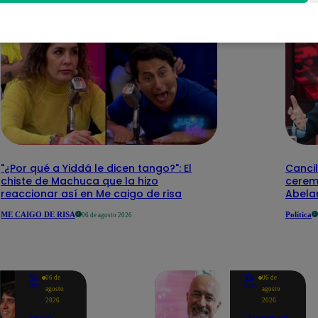
"¿Por qué a Yiddá le dicen tango?": El
Cancil
chiste de Machuca que la hizo
cerem
reaccionar así en Me caigo de risa
Abelar
ME CAIGO DE RISA
Política
06 de agosto 2026
Yo
Yo
06 de
06 de
Soy
Soy
agosto
agosto
2026
2026
Pedro
"Somos un