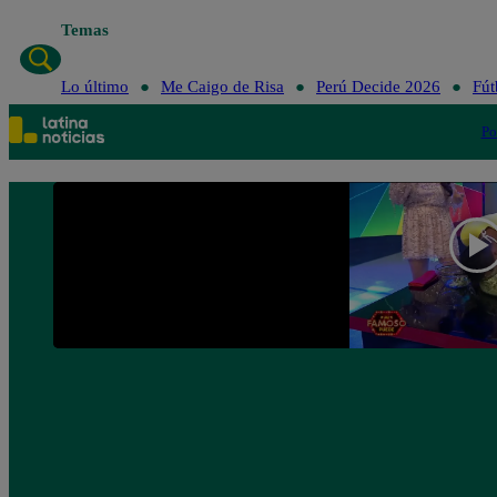
Temas
Lo último
Me Ca
Lo último
Me Caigo de Risa
Perú Decide 2026
Fút
Po