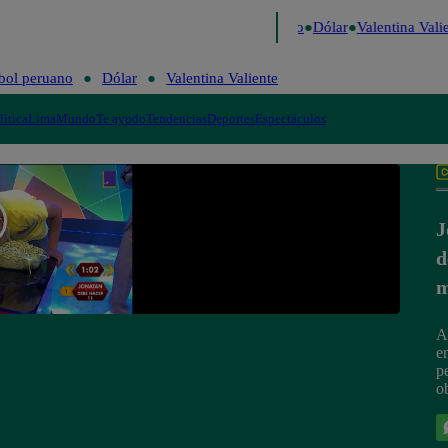
igo de Risa
Perú Decide 2026
Fútbol peruano
Dólar
Valentina Valie
bol peruano
Dólar
Valentina Valiente
lítica
Lima
Mundo
Te ayudo
Tendencias
Deportes
Espectáculos
J
d
m
A
en
p
o