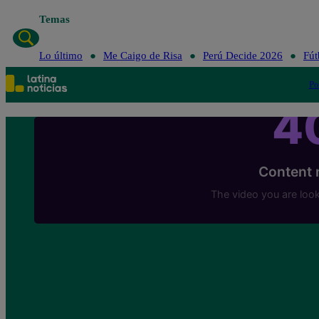
Temas
Lo último
Me Caigo de Risa
Perú Decide 2026
Fút
Po