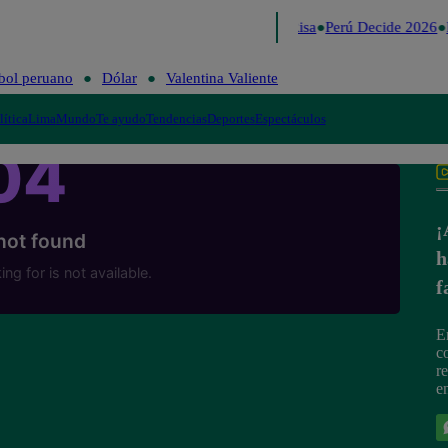
Lo último
Me Caigo de Risa
Perú Decide 2026
F
bol peruano
Dólar
Valentina Valiente
lítica
Lima
Mundo
Te ayudo
Tendencias
Deportes
Espectáculos
¡
h
f
E
c
r
e