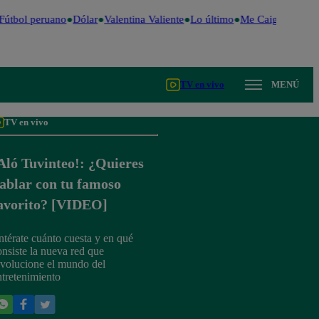
útbol peruano
Dólar
Valentina Valiente
Lo último
Me Caigo de Risa
TV en vivo
MENÚ
TV en vivo
Aló Tuvinteo!: ¿Quieres
ablar con tu famoso
avorito? [VIDEO]
ntérate cuánto cuesta y en qué
onsiste la nueva red que
evolucione el mundo del
ntretenimiento