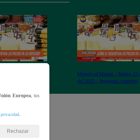
– Miércoles 23 de
Mujeres al Mando – Martes 22 
– Programa completo
del 2022 – Programa completo
Unión Europea
, tus
.
 privacidad
Rechazar