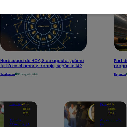
Horóscopo de HOY, 8 de agosto: ¿cómo
Parti
te irá en el amor y trabajo, según la IA?
progr
Tendencias
Deportes
08 de agosto 2026
Deportes
Perú
08 de
07 de
agosto
agosto
2026
2026
Torneo
Giro en caso
Clausura: ¿A
de