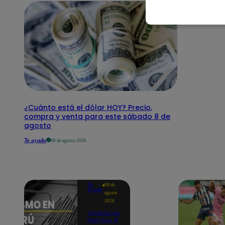
¿Cuánto está el dólar HOY? Precio,
compra y venta para este sábado 8 de
agosto
Te ayudo
08 de agosto 2026
Te
08 de
ayudo
agosto
2026
Temblor en
Perú hoy, 8