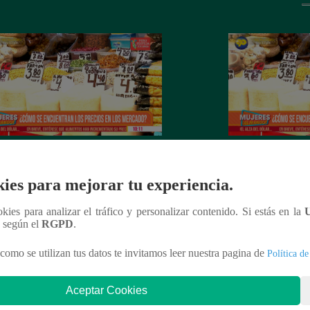
es al Mando – Jueves 24 de febrero
Mujeres al Mando 
022 – Programa completo
febrero del 2022 
ies para mejorar tu experiencia.
ookies para analizar el tráfico y personalizar contenido. Si estás en la
n según el
RGPD
.
nteresar
como se utilizan tus datos te invitamos leer nuestra pagina de
Política de
Aceptar Cookies