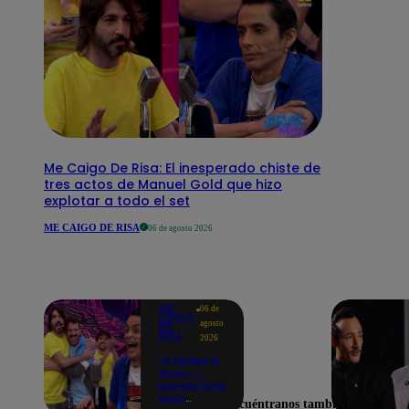
Me Caigo De Risa: El inesperado chiste de
tres actos de Manuel Gold que hizo
explotar a todo el set
ME CAIGO DE RISA
06 de agosto 2026
ME
06 de
CAIGO
agosto
DE
RISA
2026
"A Peláez le
dicen...":
Manuel Gold
hace
Encuéntranos también en