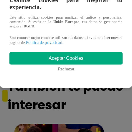
experiencia.
Este sitio utiliza cookies para analizar el tráfico y personalizar
contenido. Si estás en la
Unión Europea
, tus datos se gestionarán
según el
RGPD
.
Para conocer mejor como se utilizan tus datos te invitamos leer nuestra
Mujeres al Mando – Viernes 25 de febrero
Mujer
Política de privacidad
pagina de
.
del 2022 – Programa completo
del 2
Aceptar Cookies
Rechazar
También te puede
interesar