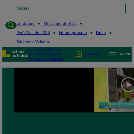
Lo último
Temas
Me Caigo de Risa
Perú Decide 2026
Fútbol peruano
Lo último
Me Caigo de Risa
Perú Decide 2026
Fútbol peruano
Dólar
Valentina Valiente
Política
Lima
Mundo
Te ayudo
Tendencias
TV en vivo
MENÚ
Deportes
Espectáculos