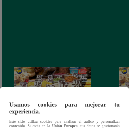
Usamos cookies para mejorar tu
experiencia.
Mujeres al Mando – Viernes 25 de febrero
Mujer
Este sitio utiliza cookies para analizar el tráfico y personalizar
contenido. Si estás en la
Unión Europea
, tus datos se gestionarán
del 2022 – Programa completo
del 2