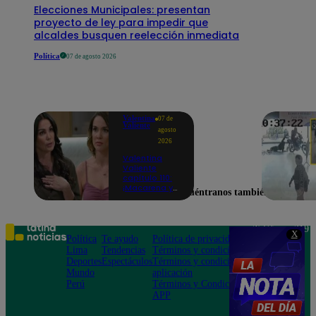
Elecciones Municipales: presentan
proyecto de ley para impedir que
alcaldes busquen reelección inmediata
Política
07 de agosto 2026
Valentina
07 de
Valiente
agosto
2026
Valentina
Valiente
capítulo 110:
¡Macarena ya
Encuéntranos también en
no quiere
involucrarse
en la
extorsión
Teléfono: 219
X
contra Frida y
Política
Te ayudo
Política de privacidad
1000
Rodrigo!
Lima
Tendencias
Términos y condiciones
Av. San
Deportes
Espectáculos
Términos y condiciones
Felipe 968
Mundo
aplicación
Jesús María
Perú
Términos y Condiciones
APP