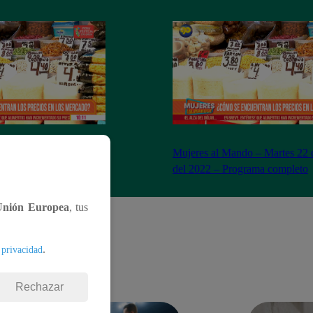
– Miércoles 23 de
Mujeres al Mando – Martes 22 
– Programa completo
del 2022 – Programa completo
Unión Europea
, tus
.
 privacidad
Rechazar