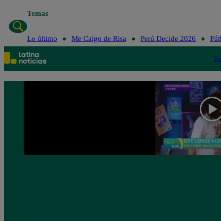
Temas
Lo último
Me Caigo de Risa
Perú Decide 2026
Fút
Po