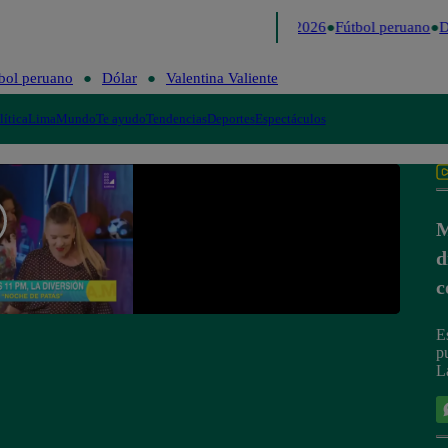
Lo último
Me Caigo de Risa
Perú Decide 2026
Fútbol peruano
Dó
bol peruano
Dólar
Valentina Valiente
lítica
Lima
Mundo
Te ayudo
Tendencias
Deportes
Espectáculos
M
d
c
E
p
L