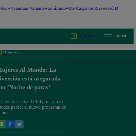
lar
Valentina Valiente
Lo último
Me Caigo de Risa
Perú Decide 202
TV en vivo
MENÚ
TV en vivo
ujeres Al Mando: La
iversión está asegurada
on ‘Noche de patas’
ste viernes a las 11:00 p.m., no re
uedes perder el nuevo programa de
atina.