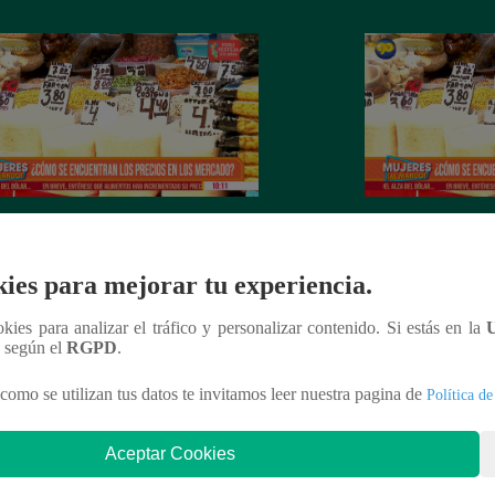
es al Mando – Jueves 24 de febrero
Mujeres al Mando 
022 – Programa completo
febrero del 2022 
ies para mejorar tu experiencia.
ookies para analizar el tráfico y personalizar contenido. Si estás en la
n según el
RGPD
.
nteresar
como se utilizan tus datos te invitamos leer nuestra pagina de
Política de
Aceptar Cookies