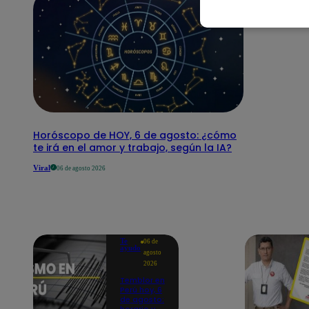
Horóscopo de HOY, 6 de agosto: ¿cómo
te irá en el amor y trabajo, según la IA?
Viral
06 de agosto 2026
Te
06 de
ayudo
agosto
2026
Temblor en
Perú hoy, 6
de agosto: