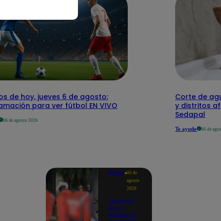
os de hoy, jueves 6 de agosto:
Corte de agu
amación para ver fútbol EN VIVO
y distritos a
Sedapal
06 de agosto 2026
Te ayudo
06 de ago
Mundo
05 de
agosto
2026
Asesinan
de un
balazo en