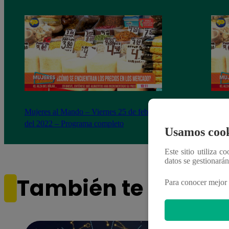
Mujeres al Mando – Viernes 25 de febrero
Mujer
del 2022 – Programa completo
del 2
Usamos cook
Este sitio utiliza c
datos se gestionará
También te puede i
Para conocer mejor 