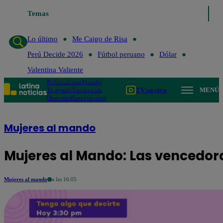
Temas
Lo último
Me Caigo de Risa
Lo último
Me Caigo de Risa
Perú Decide 2026
Fútbol peruano
Dólar
Valentina Valiente
Política
Lima
Mundo
Te ayudo
Tendencias
TV en vivo
MENÚ
Deportes
Espectáculos
Mujeres al mando
Mujeres al Mando: Las vencedo
Mujeres al mando
a las 16:05