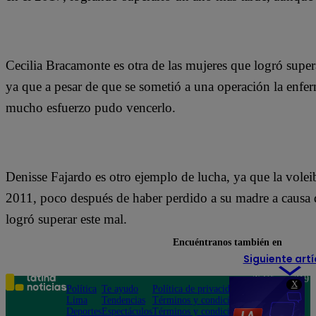
Cecilia Bracamonte es otra de las mujeres que logró supera
ya que a pesar de que se sometió a una operación la enf
mucho esfuerzo pudo vencerlo.
Denisse Fajardo es otro ejemplo de lucha, ya que la volei
2011, poco después de haber perdido a su madre a causa 
logró superar este mal.
Encuéntranos también en
Siguiente artí
Teléfono: 219
X
Política
Te ayudo
Política de privacidad
1000
Lima
Tendencias
Términos y condiciones
Av. San
Deportes
Espectáculos
Términos y condiciones
Felipe 968