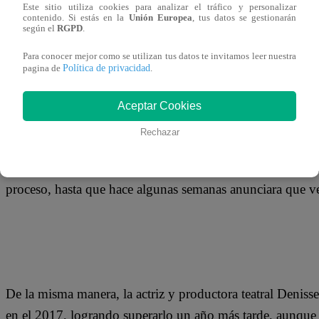
Este sitio utiliza cookies para analizar el tráfico y personalizar
contenido. Si estás en la
Unión Europea
, tus datos se gestionarán
según el
RGPD
.
El cáncer de mama es un mal que cobra la vida de 5 mujer
Mando te muestra a algunas de las artistas que se han co
Para conocer mejor como se utilizan tus datos te invitamos leer nuestra
Política de privacidad
pagina de
.
derrotar a este terrible mal.
Aceptar Cookies
Rechazar
El ejemplo más cercano es el de Anahí de Cárdenas, la ac
diagnosticada con esta enfermedad y, desde entonces, ha
proceso, hasta que hace algunas semanas anunciara que ve
De la misma manera, la actriz y productora teatral Denis
en el 2017, logrando superarlo un año más tarde, aunque 