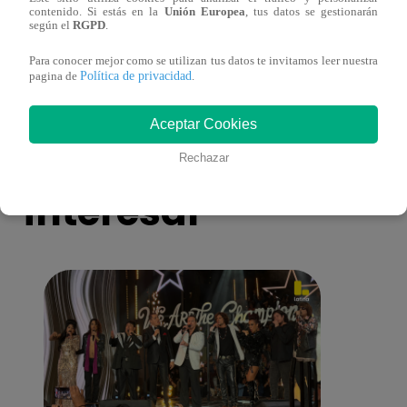
contenido. Si estás en la
Unión Europea
, tus datos se gestionarán
Mujeres al Mando – Viernes 25 de febrero
Mujer
según el
RGPD
.
del 2022 – Programa completo
del 2
Para conocer mejor como se utilizan tus datos te invitamos leer nuestra
Política de privacidad
pagina de
.
Aceptar Cookies
También te puede
Rechazar
interesar