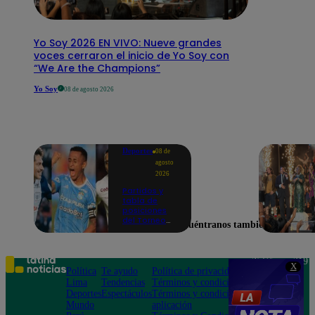
Yo Soy 2026 EN VIVO: Nueve grandes
voces cerraron el inicio de Yo Soy con
“We Are the Champions”
Yo Soy
08 de agosto 2026
Deportes
08 de
agosto
2026
Partidos y
tabla de
posiciones
del Torneo
Encuéntranos también en
Clausura EN
VIVO: así van
los equipos
en la fecha 4
Teléfono: 219
X
Política
Te ayudo
Política de privacidad
1000
Lima
Tendencias
Términos y condiciones
Av. San
Deportes
Espectáculos
Términos y condiciones
Felipe 968
Mundo
aplicación
Jesús María