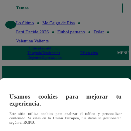
Temas
Lo 
Lo último
Me Caigo de Risa
Perú Decide 2026
Fútbol peruano
Dólar
Valentina Valiente
Política
Lima
Mundo
Te ayudo
Tendencias
TV en vivo
MENÚ
Deportes
Espectáculos
Usamos cookies para mejorar tu
experiencia.
Este sitio utiliza cookies para analizar el tráfico y personalizar
contenido. Si estás en la
Unión Europea
, tus datos se gestionarán
según el
RGPD
.