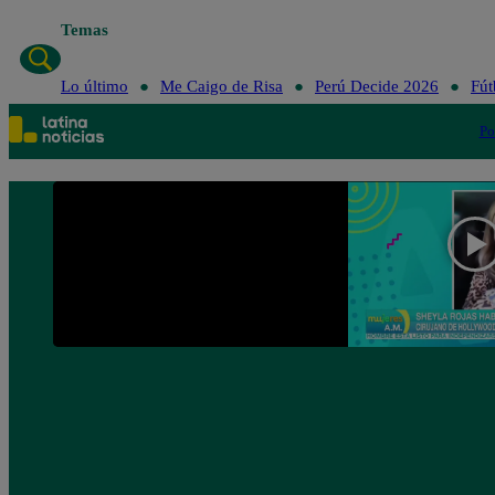
Temas
Lo último
Me 
Lo último
Me Caigo de Risa
Perú Decide 2026
Fút
Po