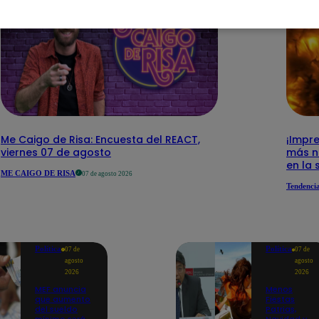
Me Caigo de Risa: Encuesta del REACT,
¡Impre
viernes 07 de agosto
más n
en la 
ME CAIGO DE RISA
07 de agosto 2026
Tendenci
Política
Política
07 de
07 de
agosto
agosto
2026
2026
MEF anuncia
Menos
que aumento
Fiestas
del sueldo
Patrias,