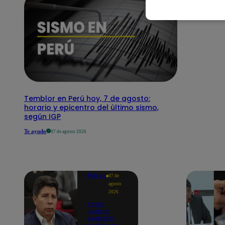
Temblor en Perú hoy, 7 de agosto:
horario y epicentro del último sismo,
según IGP
Te ayudo
07 de agosto 2026
Política
07 de
agosto
2026
Poder
Judicial
evaluará