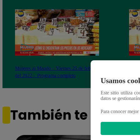
Mujeres al Mando – Viernes 25 de febrero
Mujer
del 2022 – Programa completo
del 2
Usamos cook
Este sitio utiliza c
datos se gestionará
También te puede i
Para conocer mejor 