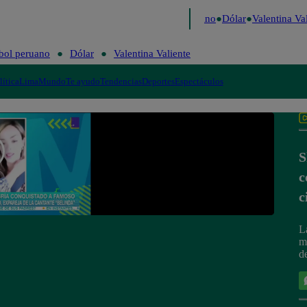
Caigo de Risa
Perú Decide 2026
Fútbol peruano
Dólar
Valentina Val
bol peruano
Dólar
Valentina Valiente
lítica
Lima
Mundo
Te ayudo
Tendencias
Deportes
Espectáculos
S
c
c
L
m
d