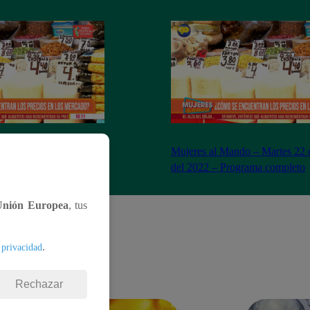
– Miércoles 23 de
Mujeres al Mando – Martes 22 
– Programa completo
del 2022 – Programa completo
Unión Europea
, tus
.
 privacidad
Rechazar