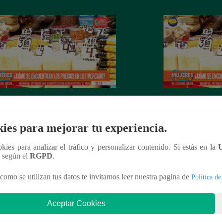
es al Mando – Jueves 24 de febrero
Mujeres al Mando 
022 – Programa completo
febrero del 2022 
ies para mejorar tu experiencia.
ookies para analizar el tráfico y personalizar contenido. Si estás en la
n según el
RGPD
.
nteresar
como se utilizan tus datos te invitamos leer nuestra pagina de
Política de
Aceptar Cookies