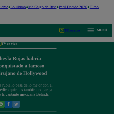
iente
Lo último
Me Caigo de Risa
Perú Decide 2026
Fútbol peruano
TV en vivo
MENÚ
TV en vivo
heyla Rojas habría
onquistado a famoso
irujano de Hollywood
a rubia lo pasa de lo mejor con el
édico quien es también ex pareja
e la cantante mexicana Belinda