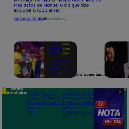
tres actos de Manuel Gold que hizo
explotar a todo el set
ME CAIGO DE RISA
06 de agosto 2026
ME
06 de
CAIGO
agosto
DE
RISA
2026
"A Peláez le
dicen...":
Manuel Gold
hace
Encuéntranos también en
explotar de
risa a Julio
Díaz antes
de contar el
Teléfono: 219
X
chiste
Política
Te ayudo
Política de privacidad
1000
Lima
Tendencias
Términos y condiciones
Av. San
Deportes
Espectáculos
Términos y condiciones
Felipe 968
Mundo
aplicación
Jesús María
Perú
Términos y Condiciones
APP