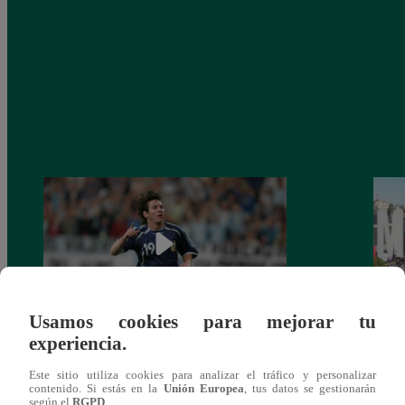
Usamos cookies para mejorar tu
experiencia.
Messi, a 19 años de su debut en los
Lanza
Mundiales
sobre
Este sitio utiliza cookies para analizar el tráfico y personalizar
Qata
contenido. Si estás en la
Unión Europea
, tus datos se gestionarán
según el
RGPD
.