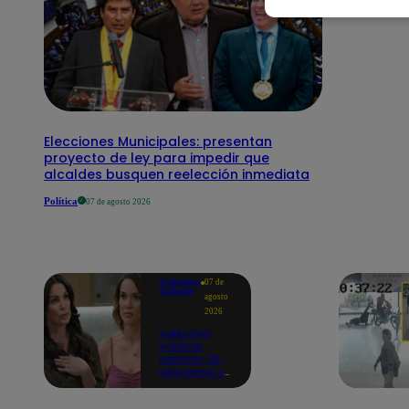
Elecciones Municipales: presentan
proyecto de ley para impedir que
alcaldes busquen reelección inmediata
Política
07 de agosto 2026
Valentina
07 de
Valiente
agosto
2026
Valentina
Valiente
capítulo 110:
¡Macarena ya
no quiere
involucrarse