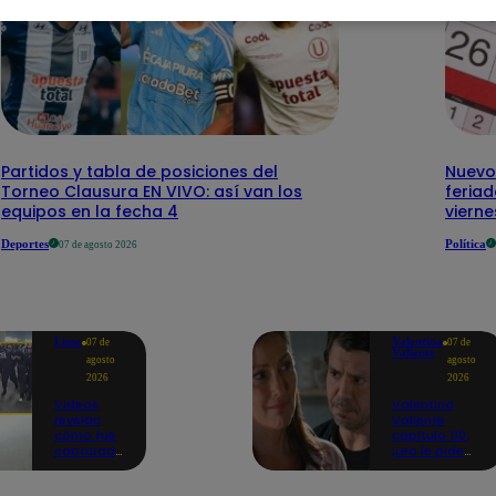
Partidos y tabla de posiciones del
Nuevo
Torneo Clausura EN VIVO: así van los
feriad
equipos en la fecha 4
vierne
Deportes
Política
07 de agosto 2026
Lima
Valentina
07 de
07 de
Valiente
agosto
agosto
2026
2026
Videos
Valentina
revelan
Valiente
cómo fue
capítulo 110:
capturado
¡Leo le pide
uno de los
perdón a Elsa
asesinos
por haberla