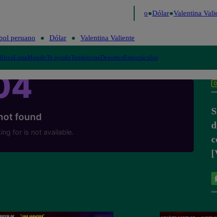
igo de Risa
Perú Decide 2026
Fútbol peruano
Dólar
Valentina Valien
bol peruano
Dólar
Valentina Valiente
lítica
Lima
Mundo
Te ayudo
Tendencias
Deportes
Espectáculos
S
d
c
[