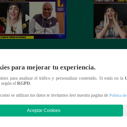
 Bamm: Mira las divertidas trivias
Snack Bamm: Diviér
s al cómico Joao
Giovanna Valcárce
ies para mejorar tu experiencia.
ookies para analizar el tráfico y personalizar contenido. Si estás en la
n según el
RGPD
.
nteresar
como se utilizan tus datos te invitamos leer nuestra pagina de
Política de
Aceptar Cookies