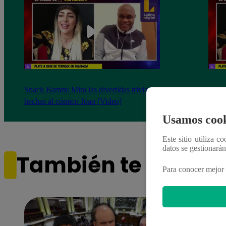
Snack Bamm: Mira las divertidas trivias
Snack
hechas al cómico Joao [Video]
hecha
Usamos cook
Este sitio utiliza c
datos se gestionará
También te puede i
Para conocer mejor 