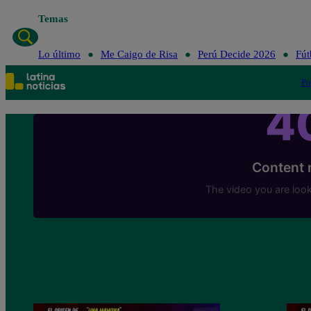
Temas
Lo último
Me Ca
Lo último
Me Caigo de Risa
Perú Decide 2026
Fút
Po