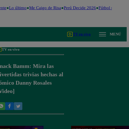
te
Lo último
Me Caigo de Risa
Perú Decide 2026
Fútbol peruano
D
TV en vivo
MENÚ
TV en vivo
nack Bamm: Mira las
ivertidas trivias hechas al
ómico Danny Rosales
Video]