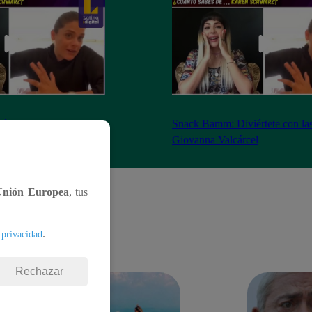
tete con las trivias a
Snack Bamm: Diviértete con las 
l [Video]
Giovanna Valcárcel
Unión Europea
, tus
.
 privacidad
Rechazar