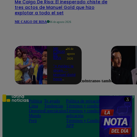
Me Caigo De Risa: El inesperado chiste de
tres actos de Manuel Gold que hizo
explotar a todo el set
ME CAIGO DE RISA
06 de agosto 2026
ME
06 de
CAIGO
agosto
DE
RISA
2026
"A Peláez le
dicen...":
Manuel Gold
hace
Encuéntranos también en
explotar de
risa a Julio
Díaz antes
de contar el
Teléfono: 219
X
chiste
Política
Te ayudo
Política de privacidad
1000
Lima
Tendencias
Términos y condiciones
Av. San
Deportes
Espectáculos
Términos y condiciones
Felipe 968
Mundo
aplicación
Jesús María
Perú
Términos y Condiciones
APP