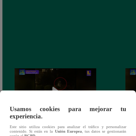
Usamos cookies para mejorar tu
experiencia.
Sofía Franco ocasiona triple choque en
Sofía
Este sitio utiliza cookies para analizar el tráfico y personalizar
contenido. Si estás en la
Unión Europea
, tus datos se gestionarán
estado de ebriedad
estad