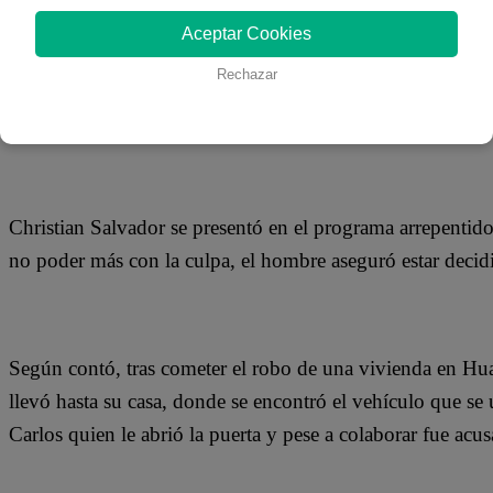
29 de octubre 2018
Aceptar Cookies
Rechazar
Esta edición de Tengo Algo Que Decirte repasaremos la h
hermano estaba pagando una condena de 20 años en la pri
Christian Salvador se presentó en el programa arrepentido
no poder más con la culpa, el hombre aseguró estar decidid
Según contó, tras cometer el robo de una vivienda en Hua
llevó hasta su casa, donde se encontró el vehículo que se
Carlos quien le abrió la puerta y pese a colaborar fue acu