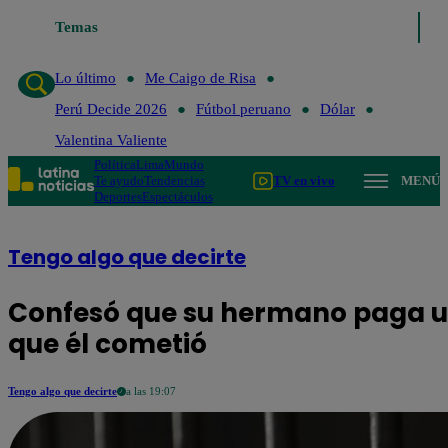
Temas
Lo último
Me Caigo de
Lo último
Me Caigo de Risa
Perú Decide 2026
Fútbol peruano
Dólar
Valentina Valiente
Política
Lima
Mundo
Te ayudo
Tendencias
TV en vivo
MENÚ
Deportes
Espectáculos
Tengo algo que decirte
Confesó que su hermano paga u
que él cometió
Tengo algo que decirte
a las 19:07