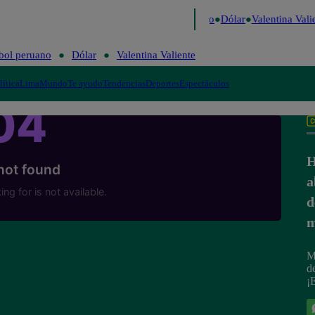
igo de Risa
Perú Decide 2026
Fútbol peruano
Dólar
Valentina Valie
bol peruano
Dólar
Valentina Valiente
lítica
Lima
Mundo
Te ayudo
Tendencias
Deportes
Espectáculos
H
a
d
m
M
d
¡