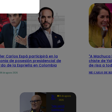
ler Carlos Espá participirá en la
"A Machuca le
onia de posesión presidencial de
chiste de Yi
do de la Espriella en Colombia
de risa a to
ME CAIGO DE RI
06 de agosto 2026
Yo
06 de agosto
Soy
2026
"Me sentí
como en