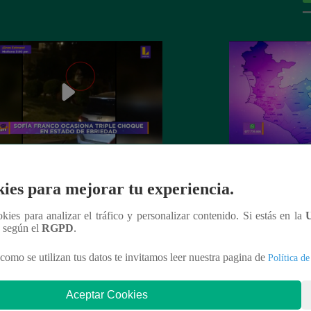
 Franco ocasiona triple choque en
El mapa de la deli
ies para mejorar tu experiencia.
o de ebriedad
ookies para analizar el tráfico y personalizar contenido. Si estás en la
n según el
RGPD
.
como se utilizan tus datos te invitamos leer nuestra pagina de
Política de
nteresar
Aceptar Cookies