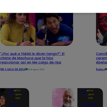
"¿Por qué a Yiddá le dicen tango?": El
Cancil
chiste de Machuca que la hizo
cerem
reaccionar así en Me caigo de risa
Abelar
ME CAIGO DE RISA
Política
06 de agosto 2026
Yo
Yo
06 de
06 de
Soy
Soy
agosto
agosto
2026
2026
Pedro
"Somos un