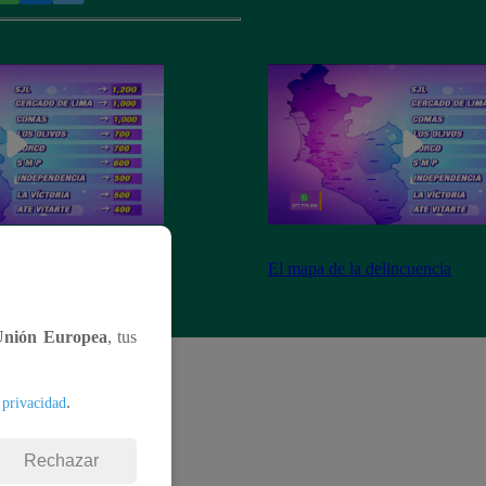
ncuencia
El mapa de la delincuencia
Unión Europea
, tus
.
 privacidad
Rechazar