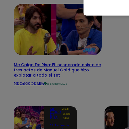
Me Caigo De Risa: El inesperado chiste de
tres actos de Manuel Gold que hizo
explotar a todo el set
ME CAIGO DE RISA
06 de agosto 2026
ME
06 de
CAIGO
agosto
DE
RISA
2026
"A Peláez le