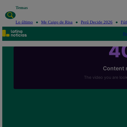
Temas
Lo último
Me Ca
Lo último
Me Caigo de Risa
Perú Decide 2026
Fút
Po