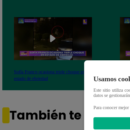
Sofía Franco ocasiona triple choque en
Sofía
Usamos cook
estado de ebriedad
estad
Este sitio utiliza c
datos se gestionará
Para conocer mejor 
También te puede i