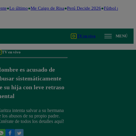
nte
Lo último
Me Caigo de Risa
Perú Decide 2026
Fútbol peruano
D
TV en vivo
MENÚ
TV en vivo
ombre es acusado de
busar sistemáticamente
e su hija con leve retraso
ental
aritza intenta salvar a su hermana
e los abusos de su propio padre.
Entérate de todos los detalles aquí!