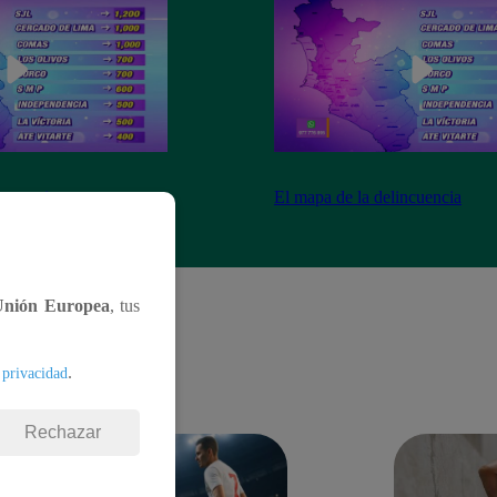
ncuencia
El mapa de la delincuencia
Unión Europea
, tus
.
 privacidad
Rechazar