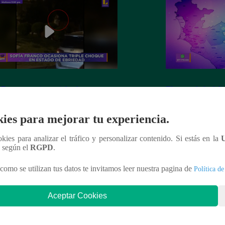
 Franco ocasiona triple choque en
El mapa de la deli
o de ebriedad
ies para mejorar tu experiencia.
ookies para analizar el tráfico y personalizar contenido. Si estás en la
n según el
RGPD
.
nteresar
como se utilizan tus datos te invitamos leer nuestra pagina de
Política de
Aceptar Cookies