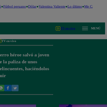
Fútbol peruano
Dólar
Valentina Valiente
Lo último
Me Caigo de Ri
TV en vivo
MENÚ
TV en vivo
erro héroe salvó a joven
e la paliza de unos
elincuentes, haciéndolos
uir