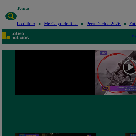
Temas
Lo último
Me Caigo de Risa
Perú Decide 2026
Fút
Po