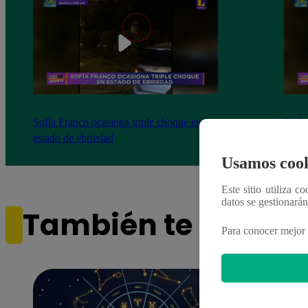
Sofía Franco ocasiona triple choque en
Sofía
estado de ebriedad
estad
Usamos cook
Este sitio utiliza c
datos se gestionará
También te puede i
Para conocer mejor 