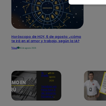
Horóscopo de HOY, 6 de agosto: ¿cómo
te irá en el amor y trabajo, según la IA?
Viral
06 de agosto 2026
Te
06 de
ayudo
agosto
2026
Temblor en
Perú hoy, 6
de agosto:
horario y
epicentro
del último