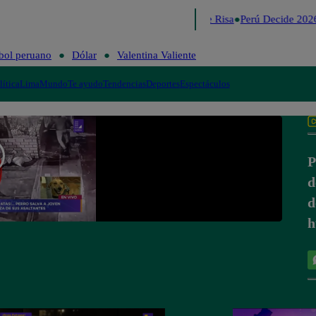
Lo último
Me Caigo de Risa
Perú Decide 2026
bol peruano
Dólar
Valentina Valiente
lítica
Lima
Mundo
Te ayudo
Tendencias
Deportes
Espectáculos
P
d
d
h