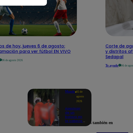
os de hoy, jueves 6 de agosto:
Corte de agu
amación para ver fútbol EN VIVO
y distritos a
Sedapal
06 de agosto 2026
Te ayudo
06 de ago
Mundo
05 de
agosto
2026
Asesinan
de un
balazo en
la cabeza a
Encuéntranos también en
tiktoker en
plena