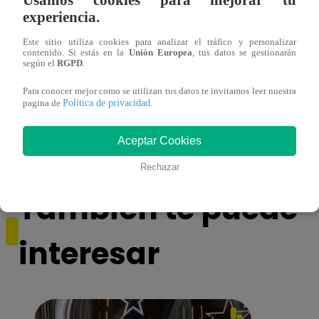
experiencia.
Este sitio utiliza cookies para analizar el tráfico y personalizar
contenido. Si estás en la
Unión Europea
, tus datos se gestionarán
según el
RGPD
.
Para conocer mejor como se utilizan tus datos te invitamos leer nuestra
Sofía Franco ocasiona triple choque en
Sofía
Política de privacidad
pagina de
.
estado de ebriedad
estad
Aceptar Cookies
Rechazar
También te puede
interesar