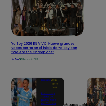
Yo Soy 2026 EN VIVO: Nueve grandes
voces cerraron el inicio de Yo Soy con
“We Are the Champions”
Yo Soy
08 de agosto 2026
Deportes
08 de
agosto
2026
Partidos y
tabla de
posiciones
del Torneo
Encuéntranos también en