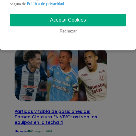
También te puede
Política de privacidad
pagina de
.
Aceptar Cookies
interesar
Rechazar
Partidos y tabla de posiciones del
Torneo Clausura EN VIVO: así van los
equipos en la fecha 4
Deportes
06 de agosto 2026