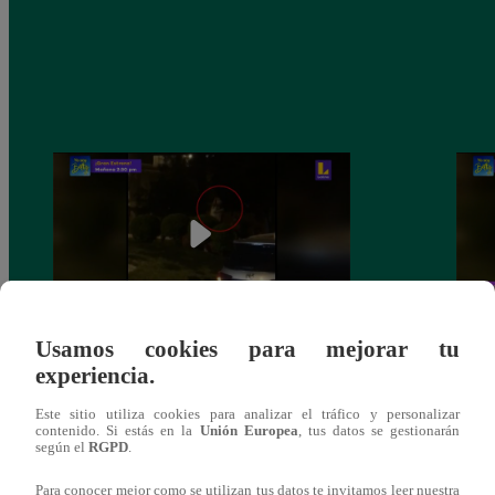
Usamos cookies para mejorar tu
Sofía Franco ocasiona triple choque en
Sofía
experiencia.
estado de ebriedad
estad
Este sitio utiliza cookies para analizar el tráfico y personalizar
contenido. Si estás en la
Unión Europea
, tus datos se gestionarán
según el
RGPD
.
Para conocer mejor como se utilizan tus datos te invitamos leer nuestra