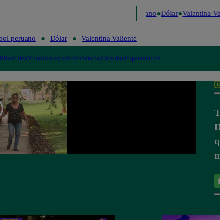
Caigo de Risa
Perú Decide 2026
Fútbol peruano
Dólar
Valentina Val
bol peruano
Dólar
Valentina Valiente
lítica
Lima
Mundo
Te ayudo
Tendencias
Deportes
Espectáculos
T
D
q
m