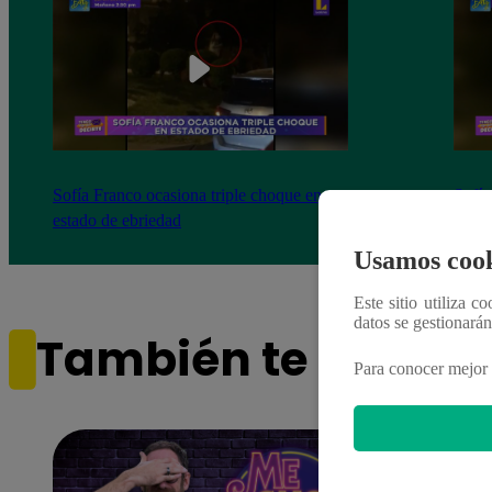
Sofía Franco ocasiona triple choque en
Sofía
estado de ebriedad
estad
Usamos cook
Este sitio utiliza c
datos se gestionará
También te puede i
Para conocer mejor 