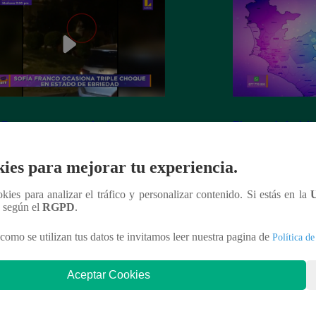
 Franco ocasiona triple choque en
El mapa de la deli
o de ebriedad
ies para mejorar tu experiencia.
ookies para analizar el tráfico y personalizar contenido. Si estás en la
n según el
RGPD
.
nteresar
como se utilizan tus datos te invitamos leer nuestra pagina de
Política de
Aceptar Cookies