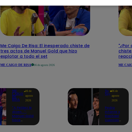
Me Caigo De Risa: El inesperado chiste de
"¿Por 
tres actos de Manuel Gold que hizo
chiste
explotar a todo el set
reacci
ME CAIGO DE RISA
ME CAIG
06 de agosto 2026
ME
Yo
06 de
06 de
CAIGO
Soy
agosto
agosto
DE
RISA
2026
2026
"A Peláez le
Pedro
dicen...":
Infante y
Manuel Gold
Raphael
hace
cuentan
explotar de
cómo Yo
risa a Julio
Soy les