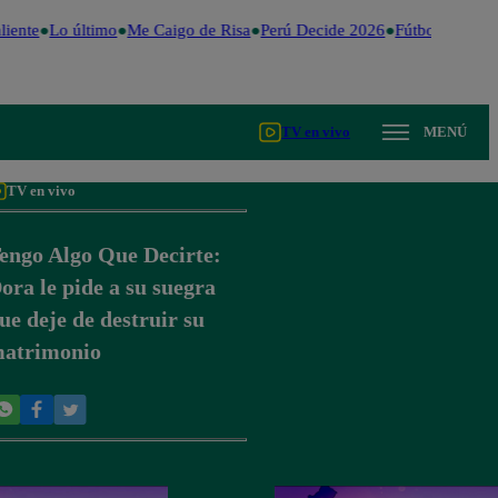
iente
Lo último
Me Caigo de Risa
Perú Decide 2026
Fútbol peruano
TV en vivo
MENÚ
TV en vivo
engo Algo Que Decirte:
ora le pide a su suegra
ue deje de destruir su
atrimonio