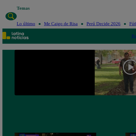
Temas
Lo último
Me 
Lo último
Me Caigo de Risa
Perú Decide 2026
Fút
Po