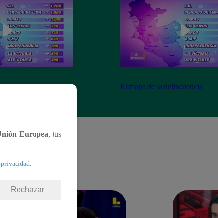
ncuencia
El mapa de la delincuencia
Unión Europea
, tus
.
 privacidad
Rechazar