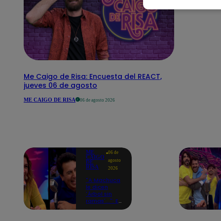
Me Caigo de Risa: Encuesta del REACT,
jueves 06 de agosto
ME CAIGO DE RISA
06 de agosto 2026
ME
06 de
CAIGO
agosto
DE
RISA
2026
"A Machuca
le dicen
'Árbol sin
ramas'...": El
chiste de
Yiddá