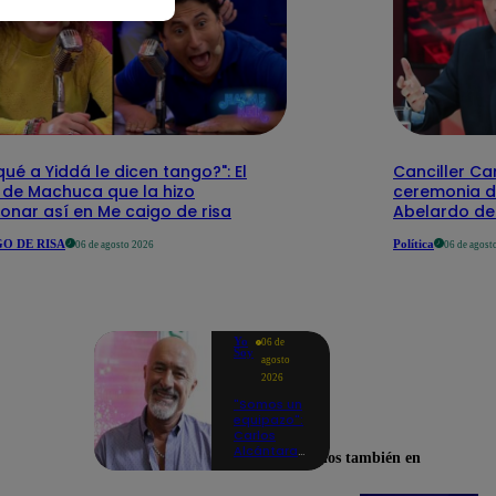
qué a Yiddá le dicen tango?": El
Canciller Car
 de Machuca que la hizo
ceremonia d
onar así en Me caigo de risa
Abelardo de 
O DE RISA
Política
06 de agosto 2026
06 de agost
Yo
06 de
Soy
agosto
2026
"Somos un
equipazo":
Carlos
Alcántara
Encuéntranos también en
adelanta
lo que se