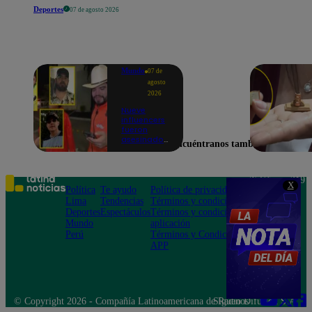
Deportes
07 de agosto 2026
Mundo
07 de
agosto
2026
Nueve
influencers
fueron
asesinados
Encuéntranos también en
por la
guerra
interna en
el Cártel de
Teléfono: 219
X
Sinaloa
Política
Te ayudo
Política de privacidad
1000
Lima
Tendencias
Términos y condiciones
Av. San
Deportes
Espectáculos
Términos y condiciones
Felipe 968
Mundo
aplicación
Jesús María
Perú
Términos y Condiciones
APP
© Copyright 2026 - Compañía Latinoamericana de Radio Difusión S.A.
Síguenos