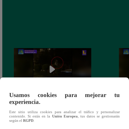
Usamos cookies para mejorar tu
experiencia.
Sofía Franco ocasiona triple choque en
Sofía
estado de ebriedad
estad
Este sitio utiliza cookies para analizar el tráfico y personalizar
contenido. Si estás en la
Unión Europea
, tus datos se gestionarán
según el
RGPD
.