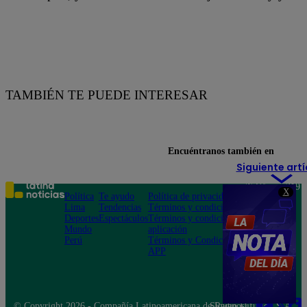
TAMBIÉN TE PUEDE INTERESAR
Encuéntranos también en
Siguiente artí
Teléfono: 219
X
Política
Te ayudo
Política de privacidad
1000
Lima
Tendencias
Términos y condiciones
Av. San
Deportes
Espectáculos
Términos y condiciones
Felipe 968
Mundo
aplicación
Jesús María
Perú
Términos y Condiciones
APP
© Copyright 2026 - Compañía Latinoamericana de Radio Difusión S.A.
Síguenos