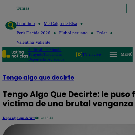
Temas
Lo último
Me Caigo de Risa
Perú Decide 2026
Fútbol peru
Lo último
Me Caigo de Risa
Perú Decide 2026
Fútbol peruano
Dólar
Valentina Valiente
Política
Lima
Mundo
Te ayudo
Tendencias
TV en vivo
MENÚ
Deportes
Espectáculos
Tengo algo que decirte
Tengo Algo Que Decirte: le puso f
víctima de una brutal venganza
Tengo algo que decirte
a las 16:44