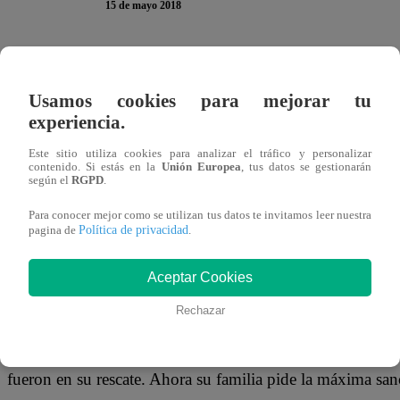
15 de mayo 2018
En esta edición de Tengo Algo Que Decirte conoceremos 
ruptura amorosa. Ambos trabajaban en la misma entidad fin
Usamos cookies para mejorar tu
experiencia.
que se desencadenó en pleno horario de laboral y que pud
Este sitio utiliza cookies para analizar el tráfico y personalizar
contenido. Si estás en la
Unión Europea
, tus datos se gestionarán
según el
RGPD
.
¿Qué pasó? Luis Pasos Chumo legó a su trabajo con afilado
Para conocer mejor como se utilizan tus datos te invitamos leer nuestra
Política de privacidad
pagina de
.
abdomen, brazos y piernas de María. Según los testigos, 
superar el fin de su relación de tres meses.
Aceptar Cookies
Rechazar
Todo ocurrió a las 9:00 a.m. y fueron los gritos de la jo
fueron en su rescate. Ahora su familia pide la máxima sanc