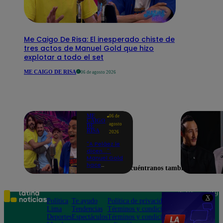
Me Caigo De Risa: El inesperado chiste de
tres actos de Manuel Gold que hizo
explotar a todo el set
ME CAIGO DE RISA
06 de agosto 2026
ME
06 de
CAIGO
agosto
DE
RISA
2026
"A Peláez le
dicen...":
Manuel Gold
hace
Encuéntranos también en
explotar de
risa a Julio
Díaz antes
de contar el
Teléfono: 219
X
chiste
Política
Te ayudo
Política de privacidad
1000
Lima
Tendencias
Términos y condiciones
Av. San
Deportes
Espectáculos
Términos y condiciones
Felipe 968