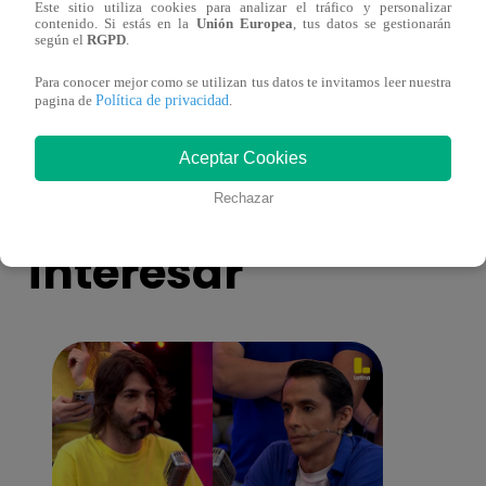
Este sitio utiliza cookies para analizar el tráfico y personalizar
contenido. Si estás en la
Unión Europea
, tus datos se gestionarán
según el
RGPD
.
Sofía Franco ocasiona triple choque en
Sofía
estado de ebriedad
estad
Para conocer mejor como se utilizan tus datos te invitamos leer nuestra
Política de privacidad
pagina de
.
Aceptar Cookies
También te puede
Rechazar
interesar