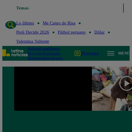
Temas
Lo último
Me Caigo de Ris
Lo último
Me Caigo de Risa
Perú Decide 2026
Fútbol peruano
Dólar
Valentina Valiente
Política
Lima
Mundo
Te ayudo
Tendencias
TV en vivo
MENÚ
Deportes
Espectáculos