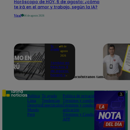
Horóscopo de HOY, 6 de agosto: ¿cómo
te irá en el amor y trabajo, según la IA?
Viral
06 de agosto 2026
Te
06 de
ayudo
agosto
2026
Temblor en
Perú hoy, 6
de agosto:
horario y
Encuéntranos también en
epicentro
del último
sismo,
según IGP
Teléfono: 219
X
Política
Te ayudo
Política de privacidad
1000
Lima
Tendencias
Términos y condiciones
Av. San
Deportes
Espectáculos
Términos y condiciones
Felipe 968
Mundo
aplicación
Jesús María
Perú
Términos y Condiciones
APP