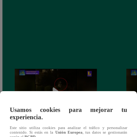
Usamos cookies para mejorar tu
experiencia.
Sofía Franco ocasiona triple choque en
Sofía
Este sitio utiliza cookies para analizar el tráfico y personalizar
contenido. Si estás en la
Unión Europea
, tus datos se gestionarán
estado de ebriedad
estad