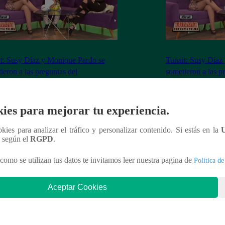
t: Susy Díaz y Monique Pardo se
Tunait: Susy Díaz
ieron a las preguntas del
sometieron a las p
tionario caliente’
‘Cuestionario calie
ies para mejorar tu experiencia.
ookies para analizar el tráfico y personalizar contenido. Si estás en la
nteresar
n según el
RGPD
.
como se utilizan tus datos te invitamos leer nuestra pagina de
Política de
Aceptar Cookies