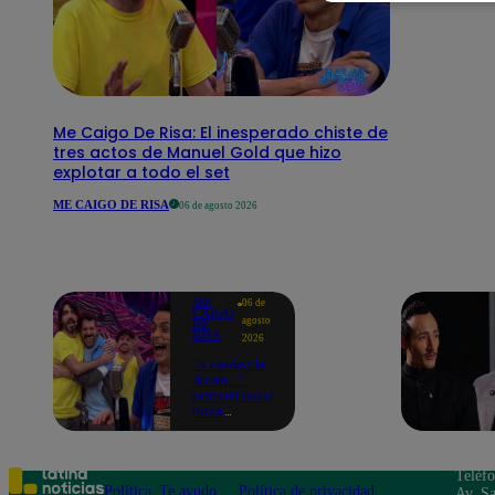
Me Caigo De Risa: El inesperado chiste de
tres actos de Manuel Gold que hizo
explotar a todo el set
ME CAIGO DE RISA
06 de agosto 2026
ME
06 de
CAIGO
agosto
DE
RISA
2026
"A Peláez le
dicen...":
Manuel Gold
hace
explotar de
risa a Julio
Díaz antes
de contar el
Teléf
chiste
Política
Te ayudo
Política de privacidad
Av. Sa