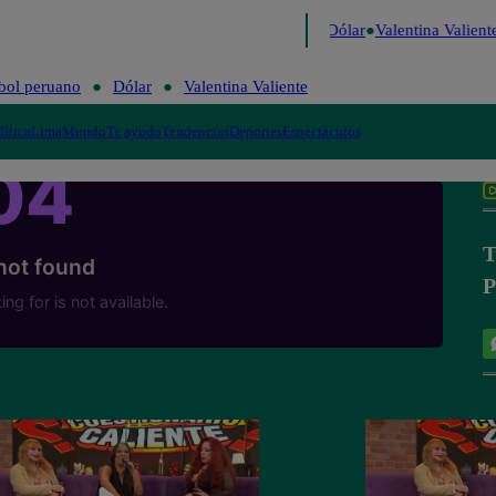
 de Risa
Perú Decide 2026
Fútbol peruano
Dólar
Valentina Valiente
bol peruano
Dólar
Valentina Valiente
lítica
Lima
Mundo
Te ayudo
Tendencias
Deportes
Espectáculos
T
P