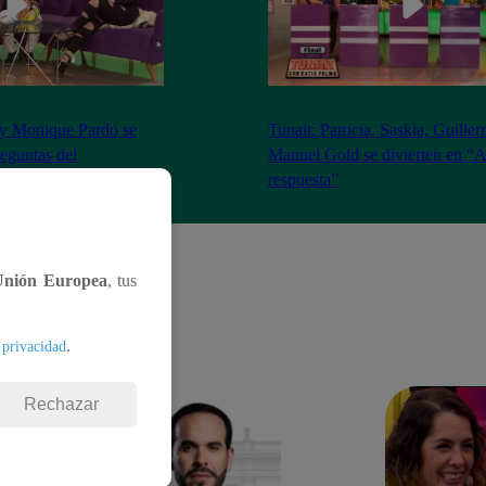
 y Monique Pardo se
Tunait: Patricia, Saskia, Guille
reguntas del
Manuel Gold se divierten en “A
nte’
respuesta”
Unión Europea
, tus
.
 privacidad
Rechazar