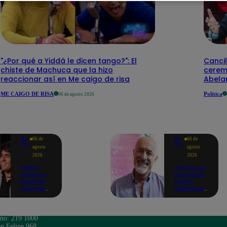
"¿Por qué a Yiddá le dicen tango?": El
Cancil
chiste de Machuca que la hizo
cerem
reaccionar así en Me caigo de risa
Abelar
ME CAIGO DE RISA
Política
06 de agosto 2026
Yo
Yo
06 de
06 de
Soy
Soy
agosto
agosto
2026
2026
Pedro
"Somos un
Infante y
equipazo":
Raphael
Carlos
cuentan
Alcántara
cómo Yo
adelanta
Soy les
lo que se
cambió la
viene en la
vida en
nueva
ono: 219 1000
nueva
temporada
n Felipe 968