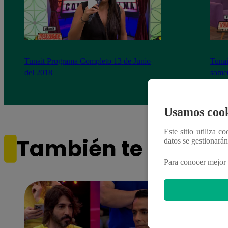
Tunait Programa Completo 13 de Junio
Tunai
del 2018
somet
‘Cues
Usamos cook
Este sitio utiliza c
También te puede i
datos se gestionará
Para conocer mejor 