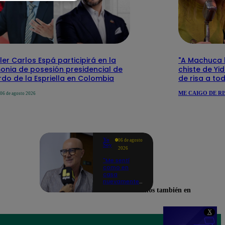
ler Carlos Espá participirá en la
"A Machuca le
onia de posesión presidencial de
chiste de Yi
do de la Espriella en Colombia
de risa a to
ME CAIGO DE RI
06 de agosto 2026
Yo
06 de agosto
Soy
2026
"Me sentí
como en
casa
nuevamente":
Cachín
Encuéntranos también en
emocionado
con las
novedades
X
de los
castings de