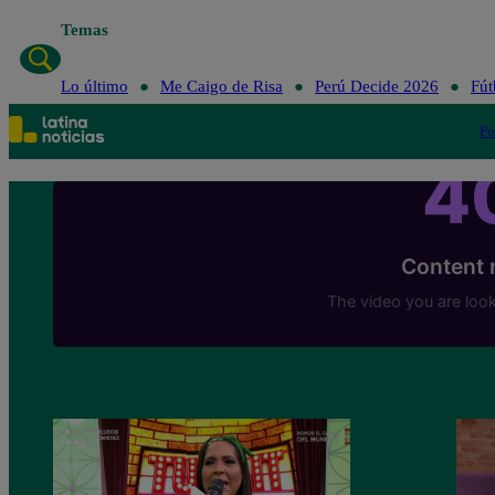
Temas
Lo último
Me Caigo
Lo último
Me Caigo de Risa
Perú Decide 2026
Fút
Po