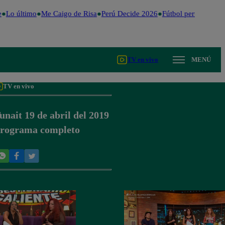
Lo último
Me Caigo de Risa
Perú Decide 2026
Fútbol peruano
Dóla
TV en vivo
MENÚ
TV en vivo
unait 19 de abril del 2019
rograma completo