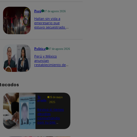
Perú
07 de agosto 2026
Hallan sin vida a
empresario que
estuvo secuestrado en
Piura | VIDEO
Política
07 de agosto 2026
Perú y México
anuncian
restablecimiento de
relaciones
diplomáticas tras
salvoconducto a
Betssy Chávez
tacados
Te
26 de mayo
ayudo
2025
Revisa si tienes
deudas
consultando
con tu DNI:
aquí los
detalles