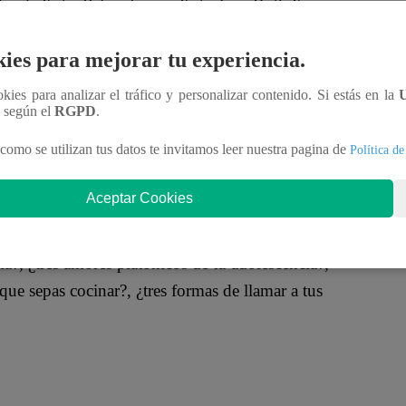
tadas de Katia Palma fueron Katy Jara, Ruth Karina y
leite de todos los televidentes.
ies para mejorar tu experiencia.
ookies para analizar el tráfico y personalizar contenido. Si estás en la
n según el
RGPD
.
cánica es la siguiente: las tres debían contestar las
 cual debían presionar a toda velocidad un botón
como se utilizan tus datos te invitamos leer nuestra pagina de
Política de
Aceptar Cookies
a?, ¿tres amores platónicos de tu adolescencia?,
s que sepas cocinar?, ¿tres formas de llamar a tus