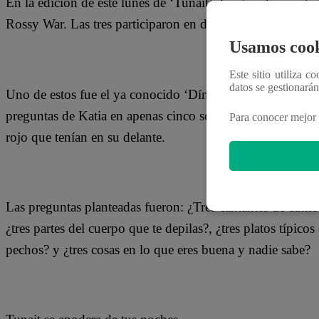
En la edición de este lunes de ‘Tunait’, las grandes invi
Rossy War. Las tres participaron en diversos juegos para de
Usamos cook
Este sitio utiliza c
datos se gestionará
Uno de estos fue el ya conocido ‘Dímelo en cinco’, cuya me
preguntas de Katia en apenas cinco segundos, luego de lo
Para conocer mejor 
rojo que tenían en su delante.
Las preguntas planteadas fueron: ¿Tres cantantes de cumbi
¿tres partes del cuerpo que te depilas?, ¿tres platos típico
pechos? y ¿tres cosas en lo que eres buena y nadie sabe?