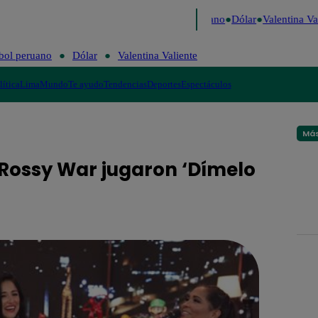
Caigo de Risa
Perú Decide 2026
Fútbol peruano
Dólar
Valentina Val
bol peruano
Dólar
Valentina Valiente
lítica
Lima
Mundo
Te ayudo
Tendencias
Deportes
Espectáculos
Más
y Rossy War jugaron ‘Dímelo