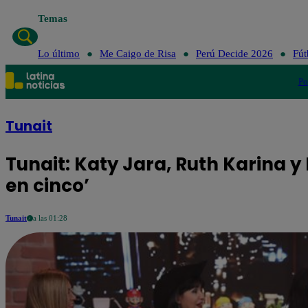
Temas
Lo último
Me 
Lo último
Me Caigo de Risa
Perú Decide 2026
Fút
Po
Tunait
Tunait: Katy Jara, Ruth Karina 
en cinco’
Tunait
a las 01:28