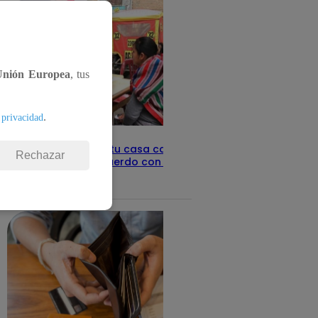
Unión Europea
, tus
.
 privacidad
Revisa con tu DNI si tu casa califica
Rechazar
como pobre, de acuerdo con el Sisfoh
Te ayudo
25 de mayo 2026