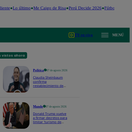
iente
Lo último
Me Caigo de Risa
Perú Decide 2026
Fútbol peruano
TV en vivo
MENÚ
 vistos ahora
Política
07 de agosto 2026
Claudia Sheinbaum
confirma
restablecimiento de
las reacciones con
Perú: “Fue un gesto de
buena voluntad hacia
México | VIDEO
Mundo
07 de agosto 2026
Donald Trump vuelve
a firmar decretos para
limitar 'turismo de
parto' pese a fallo de
Corte Suprema