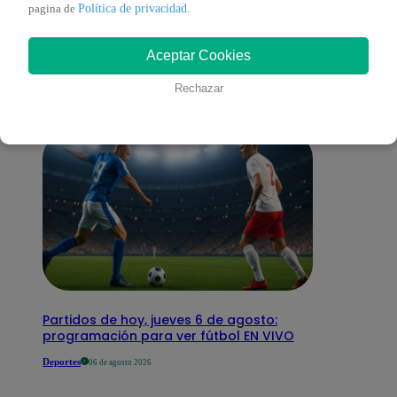
También te puede
Política de privacidad
pagina de
.
Aceptar Cookies
interesar
Rechazar
Partidos de hoy, jueves 6 de agosto:
programación para ver fútbol EN VIVO
Deportes
06 de agosto 2026