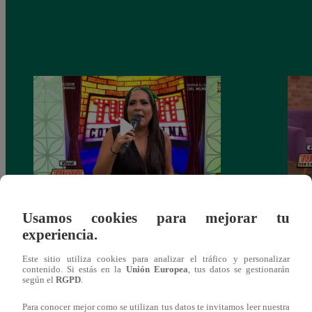
Tunait Programa Completo 13 de Junio
Tunai
Usamos cookies para mejorar tu
del 2018
somet
experiencia.
‘Cues
Este sitio utiliza cookies para analizar el tráfico y personalizar
contenido. Si estás en la
Unión Europea
, tus datos se gestionarán
según el
RGPD
.
Para conocer mejor como se utilizan tus datos te invitamos leer nuestra