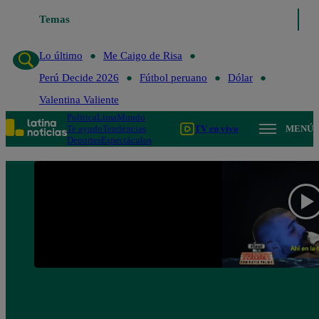
Temas
Lo último
Me Caigo de R
Lo último
Me Caigo de Risa
Perú Decide 2026
Fútbol peruano
Dólar
Valentina Valiente
Política
Lima
Mundo
Te ayudo
Tendencias
TV en vivo
MENÚ
Deportes
Espectáculos