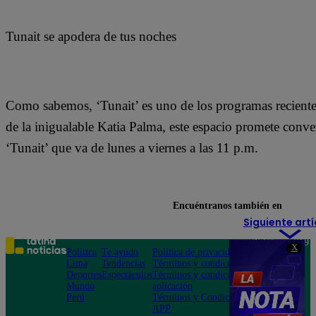
Tunait se apodera de tus noches
Como sabemos, ‘Tunait’ es uno de los programas reciente
de la inigualable Katia Palma, este espacio promete conver
‘Tunait’ que va de lunes a viernes a las 11 p.m.
Encuéntranos también en
Siguiente artí
Teléfono: 219
X
Política
Te ayudo
Política de privacidad
1000
Lima
Tendencias
Términos y condiciones
Av. San
Deportes
Espectáculos
Términos y condiciones
Felipe 968
Mundo
aplicación
Jesús María
Perú
Términos y Condiciones
APP