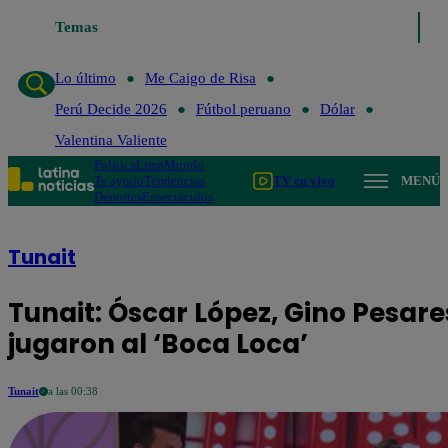
Lo último
Temas
Me Caigo de Risa
Perú Decide 2026
Fútbol peruan
Lo último
Me Caigo de Risa
Perú Decide 2026
Fútbol peruano
Dólar
Valentina Valiente
Política
Lima
Mundo
Te ayudo
Tendencias
TV en vivo
MENÚ
Deportes
Espectáculos
Tunait
Tunait: Óscar López, Gino Pesares
jugaron al ‘Boca Loca’
Tunait
a las 00:38