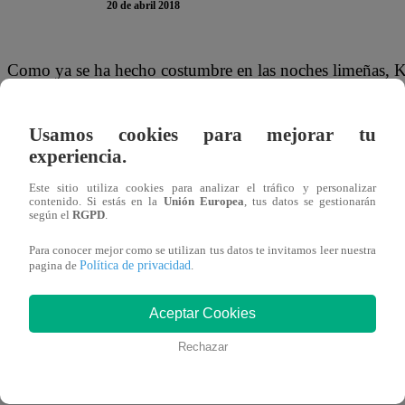
20 de abril 2018
Como ya se ha hecho costumbre en las noches limeñas, Ka
En esta ocasión, el programa recibió la visita de los tale
Pesaressi y Cecilia Brozovich.
Usamos cookies para mejorar tu
experiencia.
Este sitio utiliza cookies para analizar el tráfico y personalizar
contenido. Si estás en la
Unión Europea
, tus datos se gestionarán
Con el objetivo de pasar un rato agradable, nuestros invit
según el
RGPD
.
retos. Para empezar, iniciamos la competencia con uno de 
Para conocer mejor como se utilizan tus datos te invitamos leer nuestra
Política de privacidad
siempre complicado y gracioso ‘Boca Loca’.
pagina de
.
Aceptar Cookies
Rechazar
La mecánica del juego es súper sencilla. Óscar, Gino y Cec
impedía que hablen con claridad. La finalidad de esto era 