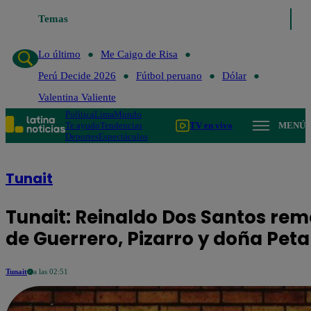
Temas
Lo último
Me Caig
Lo último
Me Caigo de Risa
Perú Decide 2026
Fútbol peruano
Dólar
Valentina Valiente
Política
Lima
Mundo
Te ayudo
Tendencias
TV en vivo
MENÚ
Deportes
Espectáculos
Tunait
Tunait: Reinaldo Dos Santos re
de Guerrero, Pizarro y doña Peta
Tunait
a las 02:51