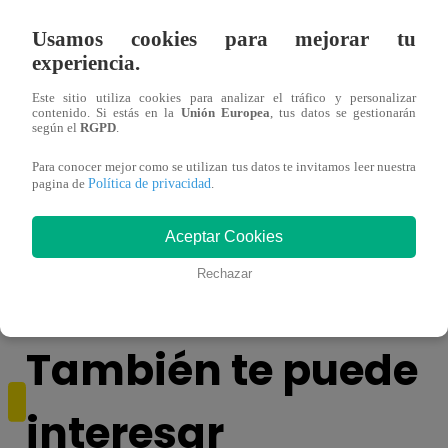
Usamos cookies para mejorar tu
experiencia.
Este sitio utiliza cookies para analizar el tráfico y personalizar
contenido. Si estás en la
Unión Europea
, tus datos se gestionarán
según el
RGPD
.
Para conocer mejor como se utilizan tus datos te invitamos leer nuestra
Política de privacidad
pagina de
.
¿Yahaira Plasencia y Maritza Rodríguez
Mayra
más unidas que nunca?
nada 
Aceptar Cookies
cont
Rechazar
También te puede
interesar