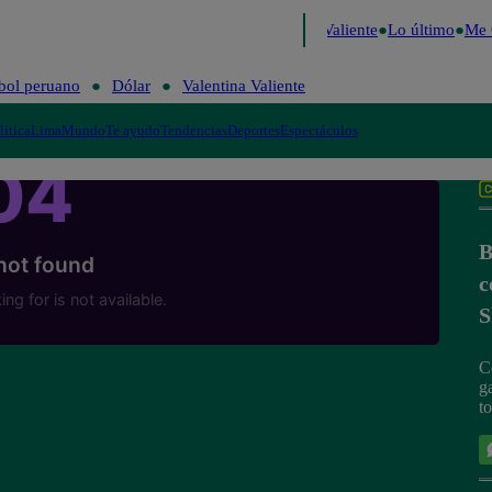
ecide 2026
Fútbol peruano
Dólar
Valentina Valiente
Lo último
Me C
bol peruano
Dólar
Valentina Valiente
lítica
Lima
Mundo
Te ayudo
Tendencias
Deportes
Espectáculos
B
c
S
C
g
to