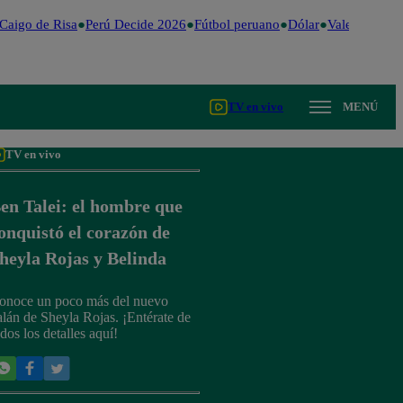
aigo de Risa
Perú Decide 2026
Fútbol peruano
Dólar
Valentina Vali
TV en vivo
MENÚ
TV en vivo
en Talei: el hombre que
onquistó el corazón de
heyla Rojas y Belinda
onoce un poco más del nuevo
alán de Sheyla Rojas. ¡Entérate de
dos los detalles aquí!