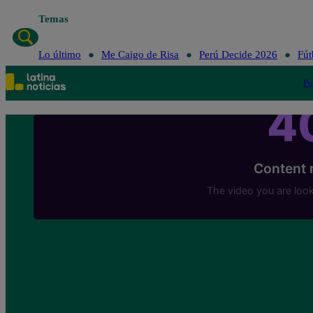
Temas
Lo último
Me Caigo de Risa
Perú D
Lo último
Me Caigo de Risa
Perú Decide 2026
Fút
Po