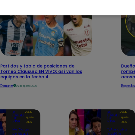
Partidos y tabla de posiciones del
Dueño 
Torneo Clausura EN VIVO: así van los
rompe 
equipos en la fecha 4
acoso
Deportes
Espectácu
06 de agosto 2026
ME
ME
06 de
06 de
CAIGO
CAIGO
agosto
agosto
DE
DE
RISA
RISA
2026
2026
Me Caigo
"¿Por qué a
De Risa: El
Yiddá le