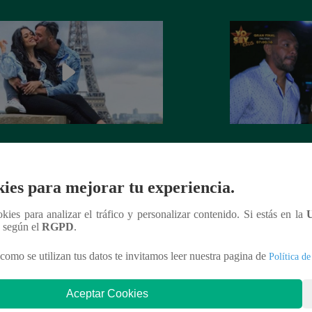
 Goñi demostró que ya no siente
Lo que no se vio d
por Fabio Agostini y le deja
Barboza y Jackso
undente mensaje
ies para mejorar tu experiencia.
ookies para analizar el tráfico y personalizar contenido. Si estás en la
n según el
RGPD
.
como se utilizan tus datos te invitamos leer nuestra pagina de
Política de
nteresar
Aceptar Cookies