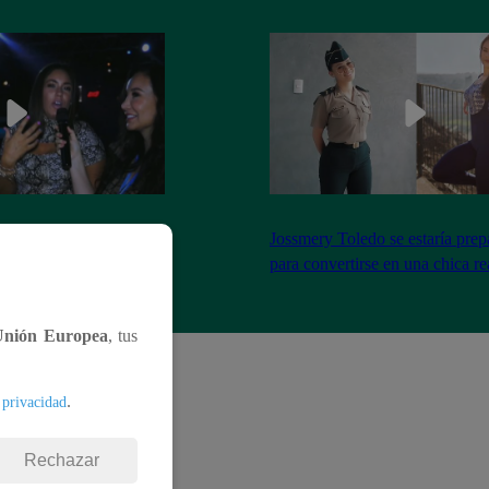
el encuentro entre Janet
Jossmery Toledo se estaría pre
n Mora
para convertirse en una chica re
Unión Europea
, tus
.
 privacidad
Rechazar