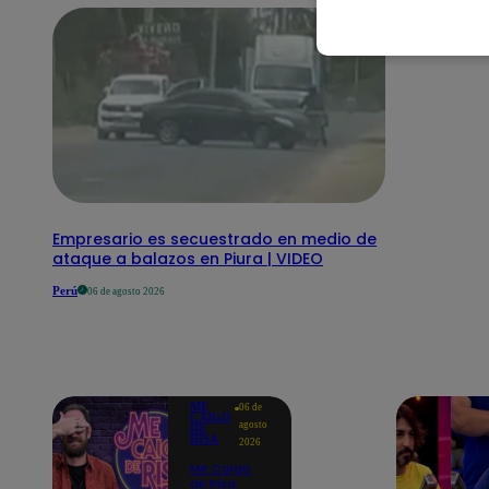
Empresario es secuestrado en medio de
ataque a balazos en Piura | VIDEO
Perú
06 de agosto 2026
ME
06 de
CAIGO
agosto
DE
RISA
2026
Me Caigo
de Risa: