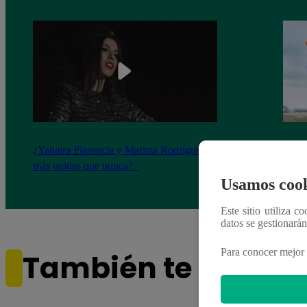
¿Yahaira Plasencia y Maritza Rodríguez
Mayra
más unidas que nunca?
nada 
cont
Usamos cook
Este sitio utiliza c
datos se gestionará
Para conocer mejor 
También te puede i