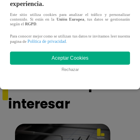
experiencia.
Este sitio utiliza cookies para analizar el tráfico y personalizar
contenido. Si estás en la
Unión Europea
, tus datos se gestionarán
según el
RGPD
.
¿Yahaira Plasencia y Maritza Rodríguez
Mayra
Para conocer mejor como se utilizan tus datos te invitamos leer nuestra
más unidas que nunca?
nada 
Política de privacidad
pagina de
.
cont
Aceptar Cookies
Rechazar
También te puede
interesar