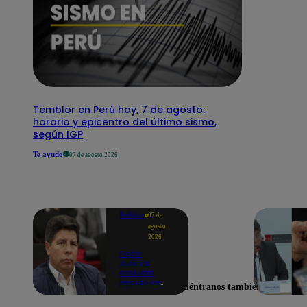
Temblor en Perú hoy, 7 de agosto:
horario y epicentro del último sismo,
según IGP
Te ayudo
07 de agosto 2026
Política
07 de
agosto
2026
Poder
Judicial
evaluará
pedido de
Encuéntranos también en
excarcelación
y nulidad de