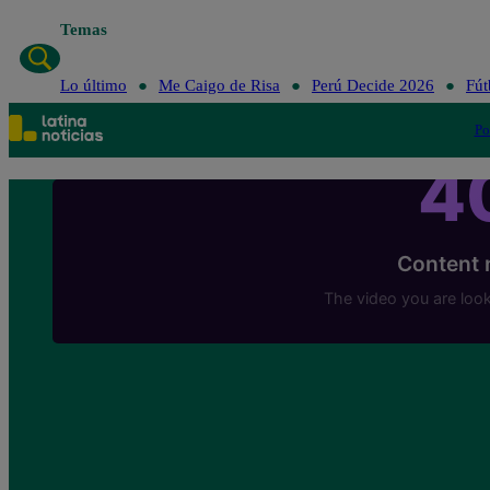
Temas
Lo último
Me Caigo de Risa
Perú Decide 2026
Fút
Po