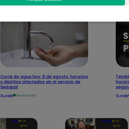
Corte de agua hoy, 8 de agosto: horarios
Temblo
y distritos afectados sin el servicio de
horari
Sedapal
según
Te ayudo
Te ayudo
08 de agosto 2026
Perú
Política
07 de
07 de
agosto
agosto