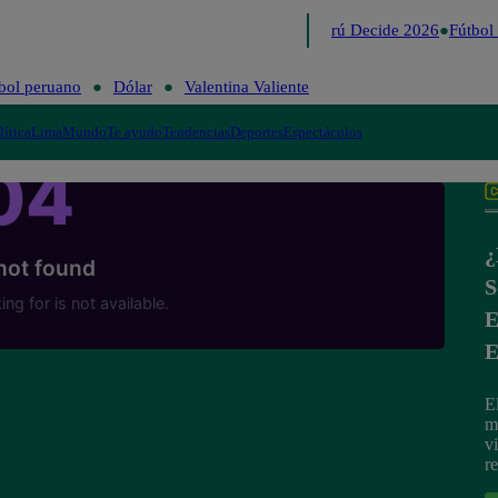
Lo último
Me Caigo de Risa
Perú Decide 2026
Fútbol 
bol peruano
Dólar
Valentina Valiente
lítica
Lima
Mundo
Te ayudo
Tendencias
Deportes
Espectáculos
¿
S
E
E
E
m
v
re