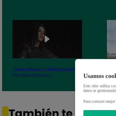
¿Yahaira Plasencia y Maritza Rodríguez
Mayra
más unidas que nunca?
nada 
Usamos cook
cont
Este sitio utiliza c
datos se gestionará
Para conocer mejor 
También te puede i