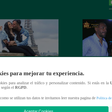
 Goñi demostró que ya no siente
Lo que no se vio d
por Fabio Agostini y le deja
Barboza y Jackso
ies para mejorar tu experiencia.
undente mensaje
ookies para analizar el tráfico y personalizar contenido. Si estás en la
n según el
RGPD
.
como se utilizan tus datos te invitamos leer nuestra pagina de
Política de
nteresar
Aceptar Cookies