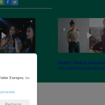
el encuentro entre Janet
Jossmery Toledo se estaría pre
n Mora
para convertirse en una chica re
Unión Europea
, tus
.
 privacidad
Rechazar