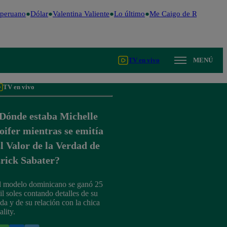
peruano
Dólar
Valentina Valiente
Lo último
Me Caigo de Risa
Perú 
TV en vivo
MENÚ
TV en vivo
Dónde estaba Michelle
oifer mientras se emitía
l Valor de la Verdad de
rick Sabater?
l modelo dominicano se ganó 25
il soles contando detalles de su
ida y de su relación con la chica
ality.