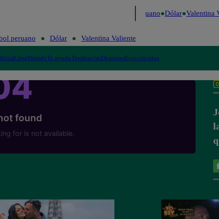
 Caigo de Risa
Perú Decide 2026
Fútbol peruano
Dólar
Valentina V
bol peruano
Dólar
Valentina Valiente
lítica
Lima
Mundo
Te ayudo
Tendencias
Deportes
Espectáculos
J
l
q