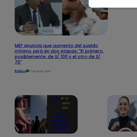
MEF anuncia que aumento del sueldo
mínimo será en dos etapas: "El primero,
posiblemente, de S/ 100 y el otro de S/
70"
Política
07 de agosto 2026
Lima
07 de
agosto
2026
Ola de
calor se
extiende
hasta el
lunes 10
de