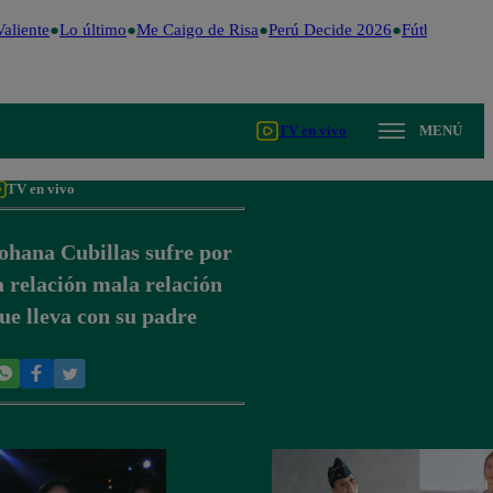
aliente
Lo último
Me Caigo de Risa
Perú Decide 2026
Fútbol peruan
TV en vivo
MENÚ
TV en vivo
ohana Cubillas sufre por
a relación mala relación
ue lleva con su padre