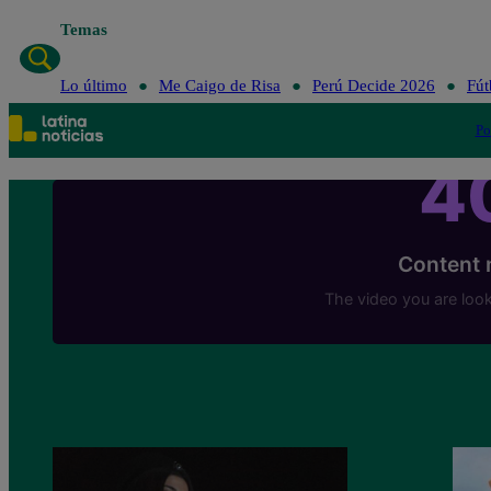
Temas
Lo último
Me
Lo último
Me Caigo de Risa
Perú Decide 2026
Fút
Po