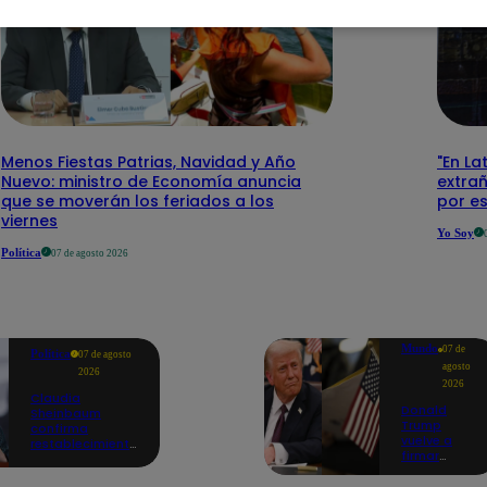
Menos Fiestas Patrias, Navidad y Año
"En La
Nuevo: ministro de Economía anuncia
extra
que se moverán los feriados a los
por e
viernes
Yo Soy
Política
07 de agosto 2026
Mundo
07 de
Política
07 de agosto
agosto
2026
2026
Claudia
Donald
Sheinbaum
Trump
confirma
vuelve a
restablecimiento
firmar
de las
decretos
reacciones con
para limitar