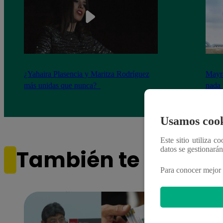
¿Yahaira Plasencia y Maritza Rodríguez
Mayra
más unidas que nunca?
nada 
cont
Usamos cook
Este sitio utiliza c
datos se gestionará
También te puede i
Para conocer mejor 