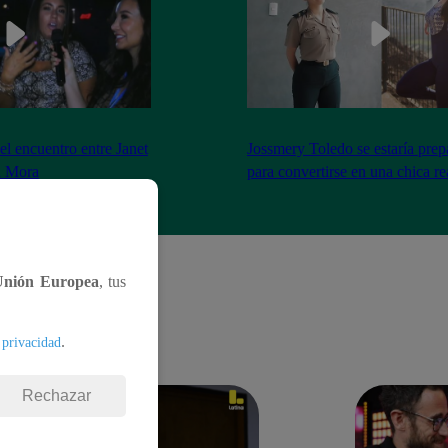
el encuentro entre Janet
Jossmery Toledo se estaría pre
n Mora
para convertirse en una chica re
Unión Europea
, tus
.
 privacidad
Rechazar