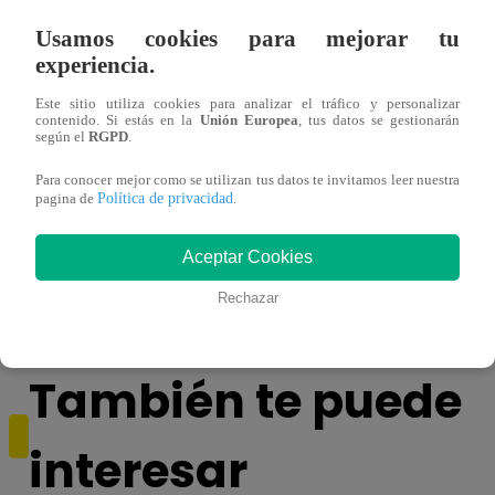
Usamos cookies para mejorar tu
experiencia.
Este sitio utiliza cookies para analizar el tráfico y personalizar
contenido. Si estás en la
Unión Europea
, tus datos se gestionarán
según el
RGPD
.
Para conocer mejor como se utilizan tus datos te invitamos leer nuestra
Política de privacidad
pagina de
.
¿Yahaira Plasencia y Maritza Rodríguez
Mayra
más unidas que nunca?
nada 
Aceptar Cookies
cont
Rechazar
También te puede
interesar