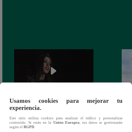
Usamos cookies para mejorar tu
¿Yahaira Plasencia y Maritza Rodríguez
Mayra
experiencia.
más unidas que nunca?
nada 
cont
Este sitio utiliza cookies para analizar el tráfico y personalizar
contenido. Si estás en la
Unión Europea
, tus datos se gestionarán
según el
RGPD
.