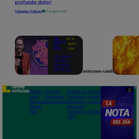
profundo dolor!
Valentina Valiente
07 de agosto 2026
ME
07 de
CAIGO
agosto
DE
RISA
2026
Me Caigo
de Risa:
Encuesta
del REACT,
Encuéntranos también en
viernes 07
de agosto
Teléfono: 219
X
Política
Te ayudo
Política de privacidad
1000
Lima
Tendencias
Términos y condiciones
Av. San
Deportes
Espectáculos
Términos y condiciones
Felipe 968
Mundo
aplicación
Jesús María
Perú
Términos y Condiciones
APP